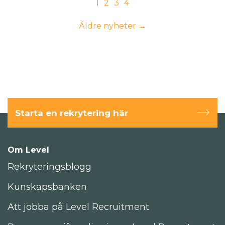
1
2
3
4
Äldre nyheter →
Starta en rekrytering här
Om Level
Rekryteringsblogg
Kunskapsbanken
Att jobba på Level Recruitment