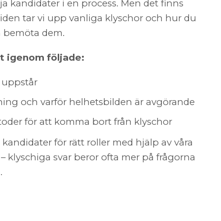
ilja kandidater i en process. Men det finns
iden tar vi upp vanliga klyschor och hur du
an bemöta dem.
t igenom följade:
r uppstår
ng och varför helhetsbilden är avgörande
toder för att komma bort från klyschor
t kandidater för rätt roller med hjälp av våra
– klyschiga svar beror ofta mer på frågorna
.