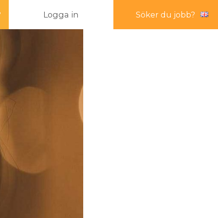
?
Logga in
Söker du jobb?