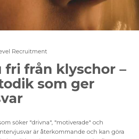
Level Recruitment
 fri från klyschor –
todik som ger
svar
 som söker "drivna", "motiverade" och
l intervjusvar är återkommande och kan göra