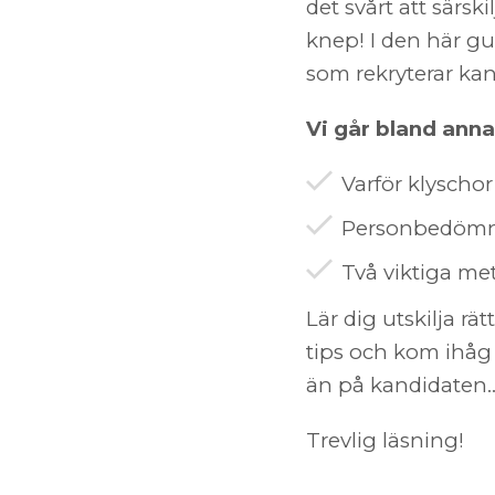
det svårt att särsk
knep! I den här gu
som rekryterar k
Vi går bland anna
Varför klyscho
Personbedömni
Två viktiga me
Lär dig utskilja rät
tips och kom ihåg 
än på kandidaten..
Trevlig läsning!