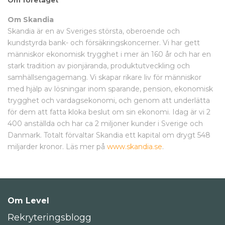
Om företaget
Om Skandia
Skandia är en av Sveriges största, oberoende och
kundstyrda bank- och försäkringskoncerner. Vi har gett
människor ekonomisk trygghet i mer än 160 år och har en
stark tradition av pionjäranda, produktutveckling och
samhällsengagemang. Vi skapar rikare liv för människor
med hjälp av lösningar inom sparande, pension, ekonomisk
trygghet och vardagsekonomi, och genom att underlätta
för dem att fatta kloka beslut om sin ekonomi. Idag är vi 2
400 anställda och har ca 2 miljoner kunder i Sverige och
Danmark. Totalt förvaltar Skandia ett kapital om drygt 548
miljarder kronor. Läs mer på
www.skandia.se
.
Om Level
Rekryteringsblogg