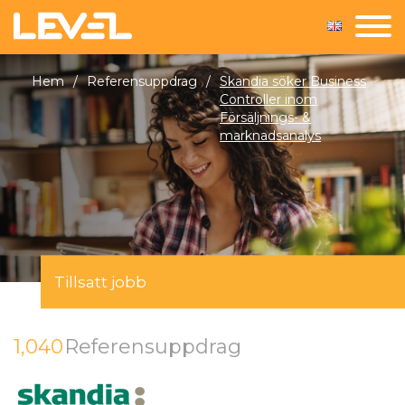
Hem
/
Referensuppdrag
/
Skandia söker Business
Controller inom
Försäljnings- &
marknadsanalys
Tillsatt jobb
1,040
Referensuppdrag