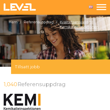
Hem
/
Referensuppdrag
/
Kvalitetsansvarig till
Kemikalieinspektionen
Tillsatt jobb
1,040
Referensuppdrag