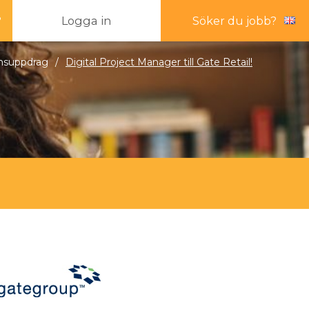
?
Logga in
Söker du jobb?
nsuppdrag
/
Digital Project Manager till Gate Retail!