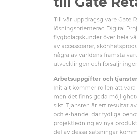
till Gate Reta
Till vår uppdragsgivare Gate Re
lösningsorienterad Digital Pr
flygbolagskunder över hela vä
av accessoarer, skönhetsprodu
några av världens främsta var
utvecklingen och försäljningen 
Arbetsuppgifter och tjänste
Initialt kommer rollen att vara
men det finns goda möjligheter 
sikt. Tjänsten är ett resultat
och e-handel där tydliga beho
projektledning av nya produkt-
del av dessa satsningar komme