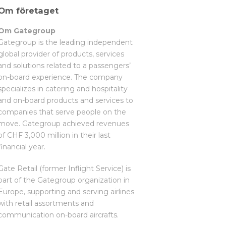
Om företaget
Om Gategroup
Gategroup is the leading independent
global provider of products, services
and solutions related to a passengers’
on-board experience. The company
specializes in catering and hospitality
and on-board products and services to
companies that serve people on the
move. Gategroup achieved revenues
of CHF 3,000 million in their last
financial year.
Gate Retail (former Inflight Service) is
part of the Gategroup organization in
Europe, supporting and serving airlines
with retail assortments and
communication on-board aircrafts.