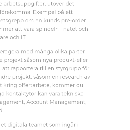
arbetsuppgifter, utöver det
 förekomma. Exempel på ett
elhetsgrepp om en kunds pre-order
mer att vara spindeln i nätet och
re och IT.
teragera med många olika parter
re projekt såsom nya produkt-eller
tt rapportera till en styrgrupp för
indre projekt, såsom en research av
t kring offertarbete, kommer du
ga kontaktytor kan vara tekniska
management, Account Management,
d.
et digitala teamet som ingår i