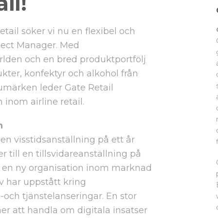
il!
tail söker vi nu en flexibel och
oject Manager. Med
rlden och en bred produktportfölj
kter, konfektyr och alkohol från
umärken leder Gate Retail
inom airline retail.
n
 en visstidsanställning på ett år
till en tillsvidareanställning på
 av en ny organisation inom marknad
v har uppstått kring
och tjänstelanseringar. En stor
r att handla om digitala insatser