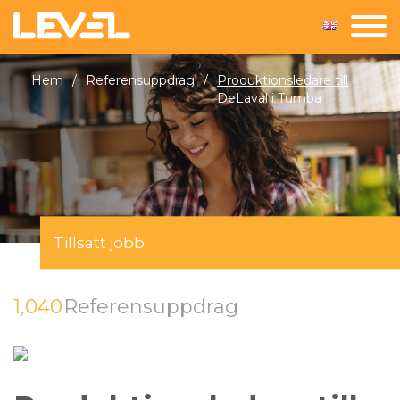
Hem
/
Referensuppdrag
/
Produktionsledare till
DeLaval i Tumba
Tillsatt jobb
1,040
Referensuppdrag