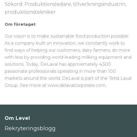
Sökord: Produktionsledare, tillverkningsindustrin,
produktionstekniker
Om företaget
Our vision is to make sustainable food production possible.
As a company built on innovation, we constantly work to
find ways of helping our customers, dairy farmers, do more
with less by providing world-leading milking equipment and
solutions. Today, DeLaval has approximately 4,500
passionate professionals operating in more than 100
markets around the world. DeLaval is part of the Tetra Laval
Group. See more at www.delavalcorporate.com.
Om Level
Rekryteringsblogg