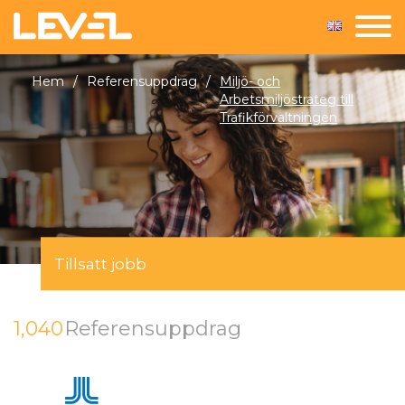
Hem
/
Referensuppdrag
/
Miljö- och
Arbetsmiljöstrateg till
Trafikförvaltningen
Tillsatt jobb
1,040
Referensuppdrag