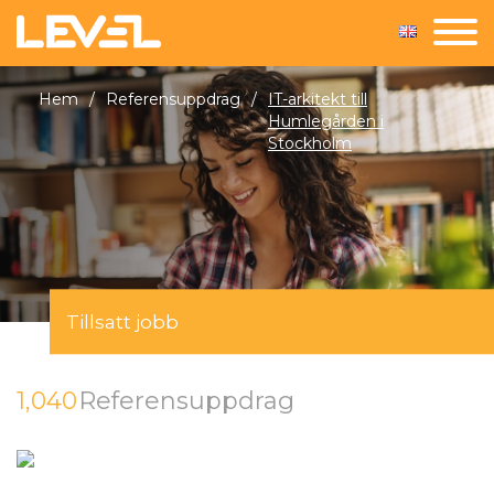
Hem
/
Referensuppdrag
/
IT-arkitekt till
Humlegården i
Stockholm
Tillsatt jobb
1,040
Referensuppdrag