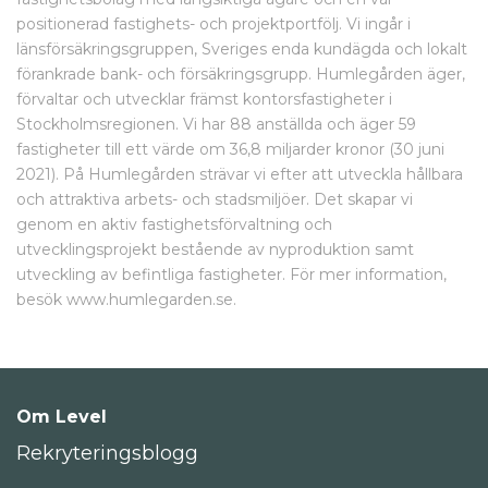
positionerad fastighets- och projektportfölj. Vi ingår i
länsförsäkringsgruppen, Sveriges enda kundägda och lokalt
förankrade bank- och försäkringsgrupp. Humlegården äger,
förvaltar och utvecklar främst kontorsfastigheter i
Stockholmsregionen. Vi har 88 anställda och äger 59
fastigheter till ett värde om 36,8 miljarder kronor (30 juni
2021). På Humlegården strävar vi efter att utveckla hållbara
och attraktiva arbets- och stadsmiljöer. Det skapar vi
genom en aktiv fastighetsförvaltning och
utvecklingsprojekt bestående av nyproduktion samt
utveckling av befintliga fastigheter. För mer information,
besök www.humlegarden.se.
Om Level
Rekryteringsblogg