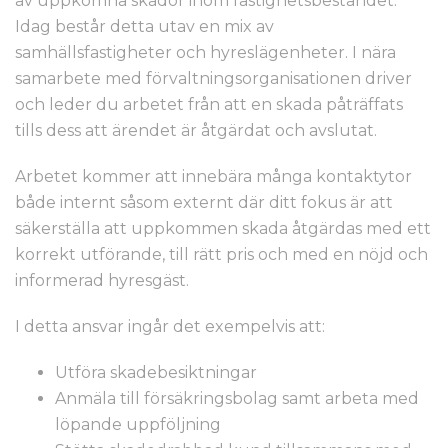
av uppkomna skador inom fastighetsbeståndet.
Idag består detta utav en mix av
samhällsfastigheter och hyreslägenheter. I nära
samarbete med förvaltningsorganisationen driver
och leder du arbetet från att en skada påträffats
tills dess att ärendet är åtgärdat och avslutat.
Arbetet kommer att innebära många kontaktytor
både internt såsom externt där ditt fokus är att
säkerställa att uppkommen skada åtgärdas med ett
korrekt utförande, till rätt pris och med en nöjd och
informerad hyresgäst.
I detta ansvar ingår det exempelvis att:
Utföra skadebesiktningar
Anmäla till försäkringsbolag samt arbeta med
löpande uppföljning