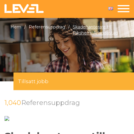
Hem
/
Referensuppdrag
/
Skadehanterare till
Rikshem, Arlandastad
Tillsatt jobb
1,040
Referensuppdrag