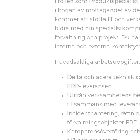
I rollen som Produktspecialis
i början av mottagandet av d
kommer att stötta IT och ve
bidra med din specialistkom
förvaltning och projekt. Du h
interna och externa kontaktyt
Huvudsakliga arbetsuppgifter:
Delta och agera teknisk sp
ERP-leveransen
Utifrån verksamhetens be
tillsammans med leveran
Incidenthantering, rättni
förvaltningsobjektet ERP
Kompetensöverföring och 