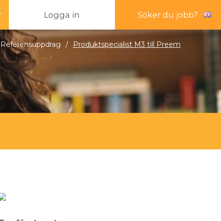
?
Logga in
Söker du jobb?
Referensuppdrag
/
Produktspecialist M3 till Preem