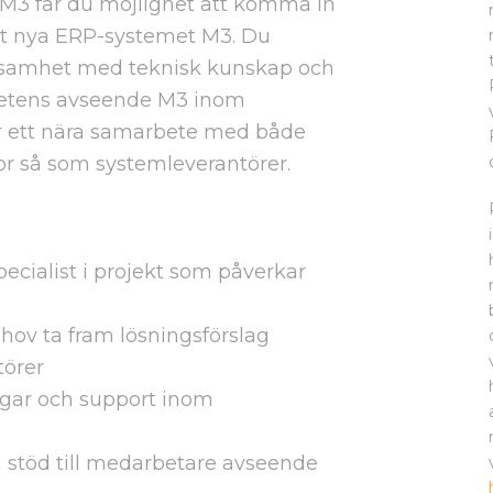
t M3 får du möjlighet att komma in
et nya ERP-systemet M3. Du
rksamhet med teknisk kunskap och
petens avseende M3 inom
ar ett nära samarbete med både
or så som systemleverantörer.
ecialist i projekt som påverkar
hov ta fram lösningsförslag
törer
ngar och support inom
stöd till medarbetare avseende