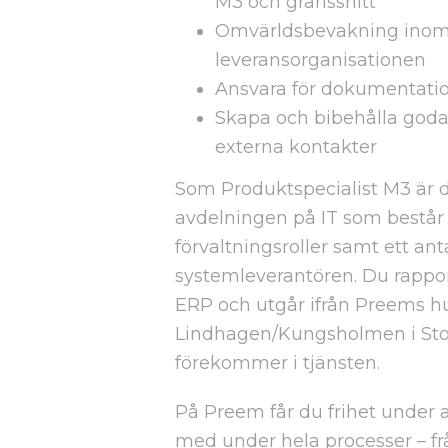
M3 och gränssnitt
Omvärldsbevakning inom
leveransorganisationen
Ansvara för dokumentatio
Skapa och bibehålla goda
externa kontakter
Som Produktspecialist M3 är 
avdelningen på IT som består a
förvaltningsroller samt ett ant
systemleverantören. Du rapport
ERP och utgår ifrån Preems h
Lindhagen/Kungsholmen i Sto
förekommer i tjänsten.
På Preem får du frihet under 
med under hela processer – från