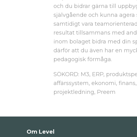
och du bidrar gärna till uppby
självgående och kunna agera s
samtidigt vara teamorienterad
resultat tillsammans med andra.
inom bolaget bidra med din sp
därför att du även har en my
pedagogisk förmåga.
SÖKORD: M3, ERP, produktspecia
affärssystem, ekonomi, finans,
projektledning, Preem
Om Level