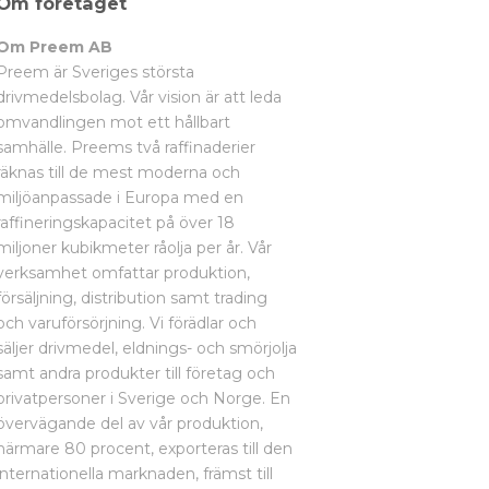
Om företaget
Om Preem AB
Preem är Sveriges största
drivmedelsbolag. Vår vision är att leda
omvandlingen mot ett hållbart
samhälle. Preems två raffinaderier
räknas till de mest moderna och
miljöanpassade i Europa med en
raffineringskapacitet på över 18
miljoner kubikmeter råolja per år. Vår
verksamhet omfattar produktion,
försäljning, distribution samt trading
och varuförsörjning. Vi förädlar och
säljer drivmedel, eldnings- och smörjolja
samt andra produkter till företag och
privatpersoner i Sverige och Norge. En
övervägande del av vår produktion,
närmare 80 procent, exporteras till den
internationella marknaden, främst till