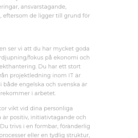
deringar, ansvarstagande,
ftersom de ligger till grund för
len ser vi att du har mycket goda
rdjupning/fokus på ekonomi och
ekthantering. Du har ett stort
från projektledning inom IT är
i både engelska och svenska är
örekommer i arbetet.
tor vikt vid dina personliga
r positiv, initiativtagande och
 Du trivs i en formbar, föränderlig
rocesser eller en tydlig struktur,