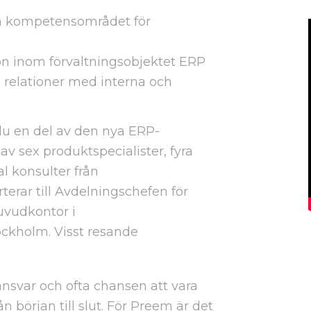
 kompetensområdet för
n inom förvaltningsobjektet ERP
 relationer med interna och
du en del av den nya ERP-
v sex produktspecialister, fyra
al konsulter från
erar till Avdelningschefen för
uvudkontor i
ckholm. Visst resande
ansvar och ofta chansen att vara
 början till slut. För Preem är det