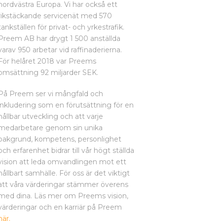
nordvästra Europa. Vi har också ett
rikstäckande servicenät med 570
tankställen för privat- och yrkestrafik.
Preem AB har drygt 1 500 anställda
varav 950 arbetar vid raffinaderierna.
För helåret 2018 var Preems
omsättning 92 miljarder SEK.
På Preem ser vi mångfald och
inkludering som en förutsättning för en
hållbar utveckling och att varje
medarbetare genom sin unika
bakgrund, kompetens, personlighet
och erfarenhet bidrar till vår högt ställda
vision att leda omvandlingen mot ett
hållbart samhälle. För oss är det viktigt
att våra värderingar stämmer överens
med dina. Läs mer om Preems vision,
värderingar och en karriär på Preem
här.