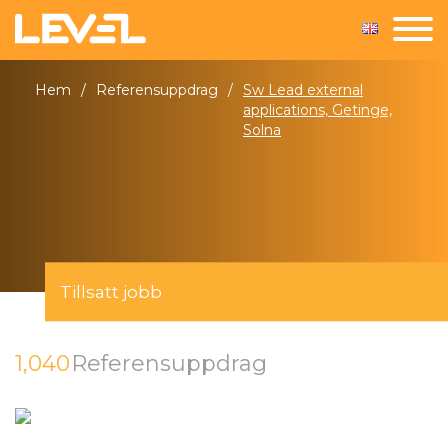
Hem
/
Referensuppdrag
/
Sw Lead external
applications, Getinge,
Solna
Tillsatt jobb
1,040
Referensuppdrag