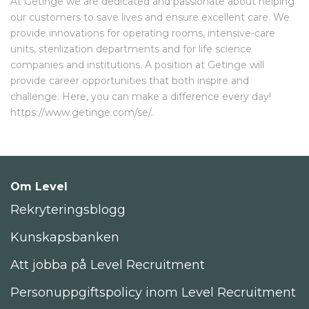
At Getinge we are dedicated and passionate about helping
our customers to save lives and ensure excellent care. We
provide innovations for operating rooms, intensive-care
units, sterilization departments and for life science
companies and institutions. A position at Getinge will
provide career opportunities that both inspire and
challenge. Here, you can make a difference every day!
https://www.getinge.com/se/.
Om Level
Rekryteringsblogg
Kunskapsbanken
Att jobba på Level Recruitment
Personuppgiftspolicy inom Level Recruitment