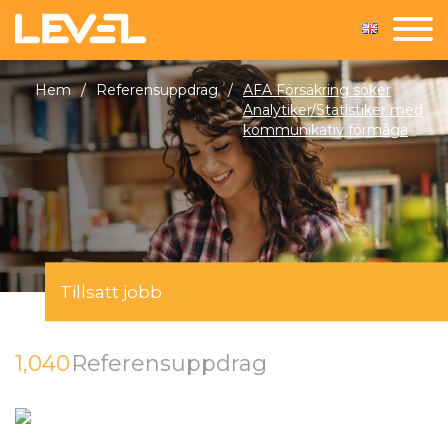
Hem
/
Referensuppdrag
/
AFA Försäkring söker
Analytiker/Statistiker med
kommunikativ förmåga
Tillsatt jobb
1,040
Referensuppdrag