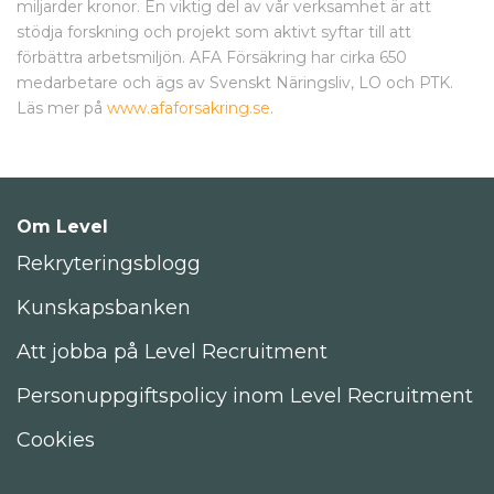
miljarder kronor. En viktig del av vår verksamhet är att
stödja forskning och projekt som aktivt syftar till att
förbättra arbetsmiljön. AFA Försäkring har cirka 650
medarbetare och ägs av Svenskt Näringsliv, LO och PTK.
Läs mer på
www.afaforsakring.se
.
Om Level
Rekryteringsblogg
Kunskapsbanken
Att jobba på Level Recruitment
Personuppgiftspolicy inom Level Recruitment
Cookies