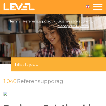
Hem
/
Referensuppdrag
/
Business Relationship
Manager till Tyréns
Tillsatt jobb
1,040
Referensuppdrag