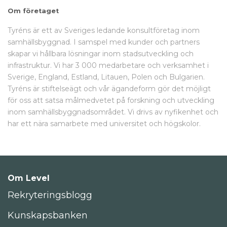
Om företaget
Tyréns är ett av Sveriges ledande konsultföretag inom
samhällsbyggnad. I samspel med kunder och partners
skapar vi hållbara lösningar inom stadsutveckling och
infrastruktur. Vi har 3 000 medarbetare och verksamhet i
Sverige, England, Estland, Litauen, Polen och Bulgarien.
Tyréns är stiftelseägt och vår ägandeform gör det möjligt
för oss att satsa målmedvetet på forskning och utveckling
inom samhällsbyggnadsområdet. Vi drivs av nyfikenhet och
har ett nära samarbete med universitet och högskolor.
Om Level
Rekryteringsblogg
Kunskapsbanken