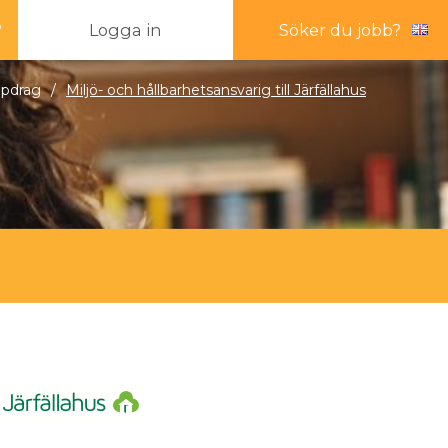
?
Logga in
Söker du jobb?
ppdrag
/
Miljö- och hållbarhetsansvarig till Järfällahus