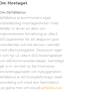
Om företaget
Om Järfällahus
Järfällahus är kommunens eget
bostadsbolag med lägenheter i hela
Järfälla. Vi driver en aktiv och
miljömedveten förvaltning av våra 5
500 lägenheter för att skapa en god
boendemiljö och bra service i samråd
med våra hyresgäster. Dessutom äger
vi och hyr ut cirka 4 500 fordonsplatser
och 465 kommersiella lokaler. Samtidigt
går vi in i en helt ny fas med stora
renoveringsprojekt och nybyggnation.
Järfällahus är ett bostadsföretag i stark
utveckling och med stor framtidstro!
Läs gärna mer om oss på
jarfallahus.se
.