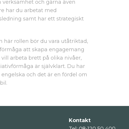
ven verksamhet och gärna även
re har du arbetat med
ledning samt har ett strategiskt
n här rollen bör du vara utåtriktad,
 förmåga att skapa engagemang
 vill arbeta brett på olika nivåer,
tiativförmåga är självklart. Du har
 engelska och det är en fördel om
bil.
Kontakt
Tel: 08-120 50 400