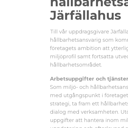
hållbarhetsa
Järfällahus
Till vår uppdragsgivare Järfäll
hållbarhetsansvarig som kommer
företagets ambition att ytterl
miljöprofil samt fortsatta utv
hållbarhetsområdet.
Arbetsuppgifter och tjänste
Som miljö- och hållbarhetsansvar
med utgångspunkt i företaget
strategi, ta fram ett hållbarhe
dialog med verksamheten. Utö
uppgifter att hantera inom mi