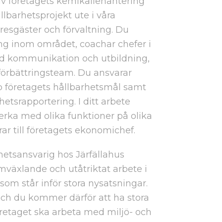
v företagets kemikaliehantering
ållbarhetsprojekt ute i våra
sgäster och förvaltning. Du
ng inom området, coachar chefer i
ed kommunikation och utbildning,
i förbättringsteam. Du ansvarar
pp företagets hållbarhetsmål samt
hetsrapportering. I ditt arbete
ka med olika funktioner på olika
rar till företagets ekonomichef.
rhetsansvarig hos Järfällahus
omväxlande och utåtriktat arbete i
m står inför stora nysatsningar.
och du kommer därför att ha stora
öretaget ska arbeta med miljö- och