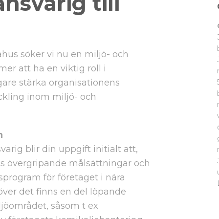
nsvarig till
ahus söker vi nu en miljö- och
 att ha en viktig roll i
igare stärka organisationens
eckling inom miljö- och
n
ig blir din uppgift initialt att,
s övergripande målsättningar och
tsprogram för företaget i nära
ver det finns en del löpande
ljöområdet, såsom t ex