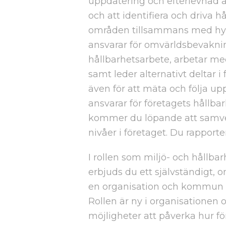
uppdatering och efterlevnad a
och att identifiera och driva h
områden tillsammans med hyre
ansvarar för omvärldsbevakni
hållbarhetsarbete, arbetar m
samt leder alternativt deltar 
även för att mäta och följa u
ansvarar för företagets hållbar
kommer du löpande att samver
nivåer i företaget. Du rapporte
I rollen som miljö- och hållba
erbjuds du ett självständigt, 
en organisation och kommun so
Rollen är ny i organisationen 
möjligheter att påverka hur f