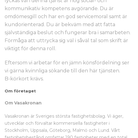
lyckas väl i denna tjänst är hög social- och
kommunikativ kompetens avgörande. Du är
omdömesgill och har en god servicemoral samt är
kundorienterad. Du är bekväm med att fatta
självständiga beslut och fungerar bra i samarbeten.
Förmåga att uttrycka sig väl i såväl tal som skrift är
viktigt för denna roll.
Eftersom vi arbetar för en jämn könsfördelning ser
vi gärna kvinnliga sökande till den här tjänsten.
B-körkort krävs.
Om företaget
Om Vasakronan
Vasakronan är Sveriges största fastighetsbolag. Vi äger,
utvecklar och förvaltar kommersiella fastigheter i
Stockholm, Uppsala, Göteborg, Malmö och Lund. Vårt
fastighetsbestånd omfattar 190 fastigheter med en total