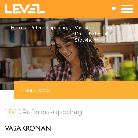
Hem
/
Referensuppdrag
/
Vasakronan söker nu
Drifttekniker till
Stockholm
Tillsatt jobb
1,040
Referensuppdrag