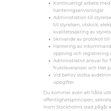
Kontinuerligt arbete me
hanteringsanvisningar
Administration till styre
till styrelsen, utskick, el
kvalitetssäkring av styrel
Skrivande av protokoll til
Hantering av inkommand
öppning och registrering 
Administrativt ansvar för f
fruktleveranser och Mat p
Vid behov stötta avdelni
uppgifter
Du kommer även att hålla utbi
offentlighetsprincipen, sekrete
Inom Stockholms stad pågår e