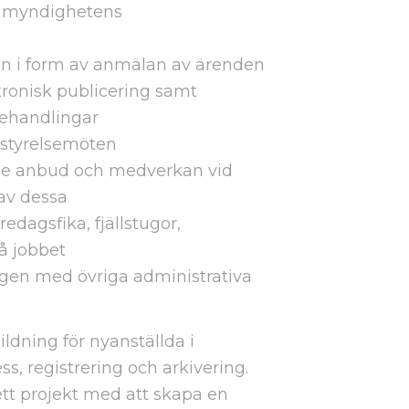
d myndighetens
lsen i form av anmälan av ärenden
ektronisk publicering samt
sehandlingar
l styrelsemöten
e anbud och medverkan vid
av dessa
redagsfika, fjällstugor,
å jobbet
ngen med övriga administrativa
ldning för nyanställda i
ss, registrering och arkivering.
tt projekt med att skapa en