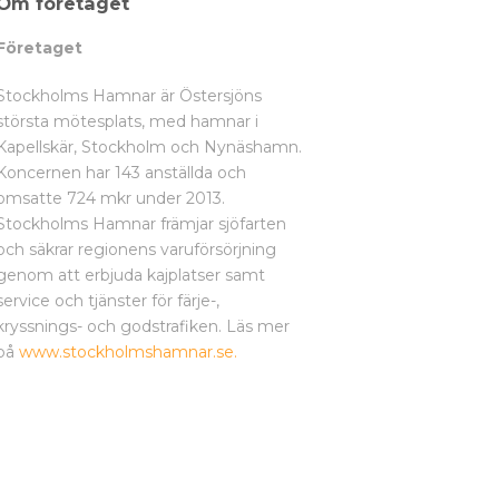
Om företaget
Företaget
Stockholms Hamnar är Östersjöns
största mötesplats, med hamnar i
Kapellskär, Stockholm och Nynäshamn.
Koncernen har 143 anställda och
omsatte 724 mkr under 2013.
Stockholms Hamnar främjar sjöfarten
och säkrar regionens varuförsörjning
genom att erbjuda kajplatser samt
service och tjänster för färje-,
kryssnings- och godstrafiken. Läs mer
på
www.stockholmshamnar.se.