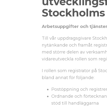
utvecklingsf
Stockholms
Arbetsuppgifter och tjänste
Till vår uppdragsgivare Stock
nytänkande och framåt registr
med större delen av verksamhet
vidareutveckla rollen som regist
I rollen som registrator på S
bland annat för följande:
Postöppning och registre
Ordnande och förtecknan
stöd till handläggarna