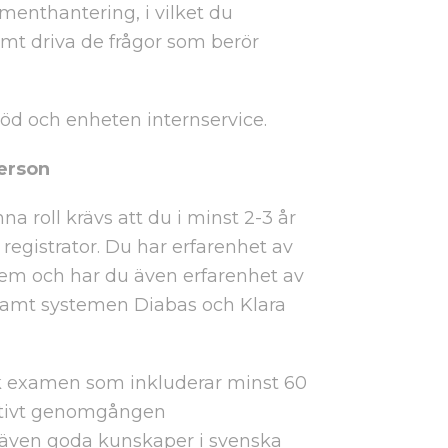
enthantering, i vilket du
mt driva de frågor som berör
töd och enheten internservice.
person
na roll krävs att du i minst 2-3 år
 registrator. Du har erfarenhet av
tem och har du även erfarenhet av
amt systemen Diabas och Klara
sk examen som inkluderar minst 60
ativt genomgången
r även goda kunskaper i svenska