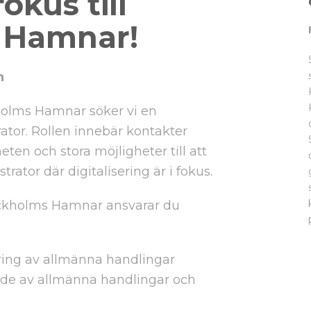
okus till
 Hamnar!
n
holms Hamnar söker vi en
ator. Rollen innebär kontakter
en och stora möjligheter till att
rator där digitalisering är i fokus.
tockholms Hamnar ansvarar du
ring av allmänna handlingar
de av allmänna handlingar och