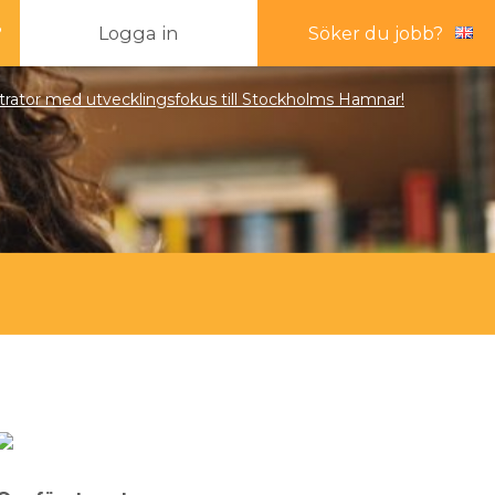
?
Logga in
Söker du jobb?
trator med utvecklingsfokus till Stockholms Hamnar!