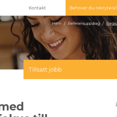
Kontakt
Behöver du rekrytera
Hem
/
Referensuppdrag
/
Regis
Tillsatt jobb
 med