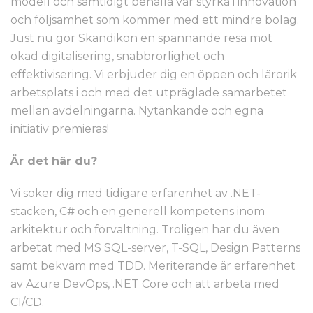
modell och samtidigt behålla vår styrka i innovation
och följsamhet som kommer med ett mindre bolag.
Just nu gör Skandikon en spännande resa mot
ökad digitalisering, snabbrörlighet och
effektivisering. Vi erbjuder dig en öppen och lärorik
arbetsplats i och med det utpräglade samarbetet
mellan avdelningarna. Nytänkande och egna
initiativ premieras!
Är det här du?
Vi söker dig med tidigare erfarenhet av .NET-
stacken, C# och en generell kompetens inom
arkitektur och förvaltning. Troligen har du även
arbetat med MS SQL-server, T-SQL, Design Patterns
samt bekväm med TDD. Meriterande är erfarenhet
av Azure DevOps, .NET Core och att arbeta med
CI/CD.