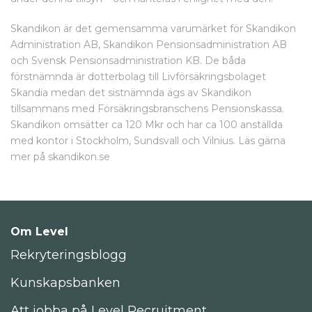
Skandikon är det gemensamma varumärket för Skandikon
Administration AB, Skandikon Pensionsadministration AB
och Svensk Pensionsadministration KB. De båda
förstnämnda är dotterbolag till Livförsäkringsbolaget
Skandia medan det sistnämnda ägs av Skandikon
tillsammans med Försäkringsbranschens Pensionskassa.
Skandikon omsätter ca 120 Mkr och har ca 100 anställda
med kontor i Stockholm, Sundsvall och Vilnius. Läs gärna
mer på skandikon.se
Om Level
Rekryteringsblogg
Kunskapsbanken
Att jobba på Level Recruitment