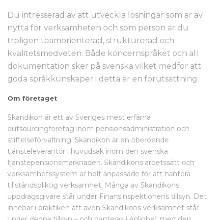
Du intresserad av att utveckla lösningar som är av
nytta för verksamheten och som person är du
troligen teamorienterad, strukturerad och
kvalitetsmedveten. Både koncernspråket och all
dokumentation sker på svenska vilket medför att
goda språkkunskaper i detta är en förutsättning.
Om företaget
Skandikon är ett av Sveriges mest erfarna
outsourcingföretag inom pensionsadministration och
stiftelseförvaltning. Skandikon är en oberoende
tjänsteleverantör i huvudsak inom den svenska
tjänstepensionsmarknaden. Skandikons arbetssätt och
verksamhetssystem är helt anpassade för att hantera
tillståndspliktig verksamhet. Många av Skandikons
uppdragsgivare står under Finansinspektionens tillsyn. Det
innebär i praktiken att även Skandikons verksamhet står
under denna tillsyn – och hanteras i enlighet med den.