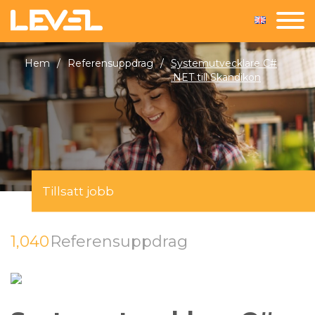
Hem
/
Referensuppdrag
/
Systemutvecklare C#
.NET till Skandikon
Tillsatt jobb
1,040
Referensuppdrag