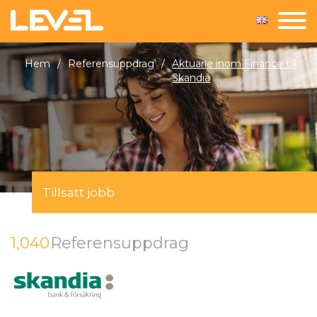
Hem
/
Referensuppdrag
/
Aktuarie inom Finance till
Skandia
Tillsatt jobb
1,040
Referensuppdrag