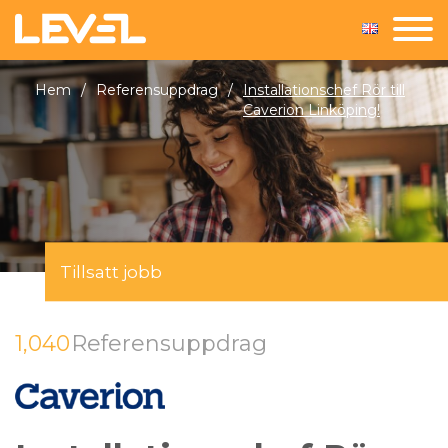
Hem
/
Referensuppdrag
/
Installationschef Rör till
Caverion Linköping!
Tillsatt jobb
1,040
Referensuppdrag