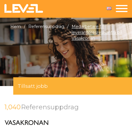
Hem
/
Referensuppdrag
/
Medarbetare till
leverantöresreskontra på
Vasakronan
Tillsatt jobb
1,040
Referensuppdrag