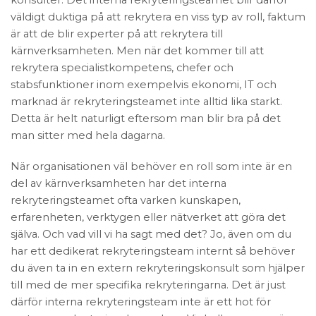
konsulter. Det interna rekryteringsteamet blir därför
väldigt duktiga på att rekrytera en viss typ av roll, faktum
är att de blir experter på att rekrytera till
kärnverksamheten. Men när det kommer till att
rekrytera specialistkompetens, chefer och
stabsfunktioner inom exempelvis ekonomi, IT och
marknad är rekryteringsteamet inte alltid lika starkt.
Detta är helt naturligt eftersom man blir bra på det
man sitter med hela dagarna.
När organisationen väl behöver en roll som inte är en
del av kärnverksamheten har det interna
rekryteringsteamet ofta varken kunskapen,
erfarenheten, verktygen eller nätverket att göra det
själva. Och vad vill vi ha sagt med det? Jo, även om du
har ett dedikerat rekryteringsteam internt så behöver
du även ta in en extern rekryteringskonsult som hjälper
till med de mer specifika rekryteringarna. Det är just
därför interna rekryteringsteam inte är ett hot för