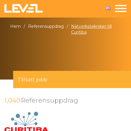
Hem
/
Referensuppdrag
/
Nätverkstekniker till
Curitiba
Tillsatt jobb
1,040
Referensuppdrag