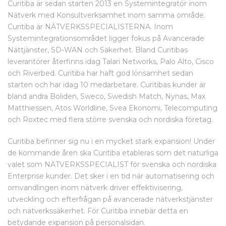
Curitiba är sedan starten 2013 en Systemintegratör inom
Nätverk med Konsultverksamhet inom samma område.
Curitiba är NÄTVERKSSPECIALISTERNA. Inom
Systemintegrationsområdet ligger fokus på Avancerade
Nättjänster, SD-WAN och Säkerhet. Bland Curitibas
leverantörer återfinns idag Talari Networks, Palo Alto, Cisco
och Riverbed. Curitiba har haft god lönsamhet sedan
starten och har idag 10 medarbetare. Curitibas kunder är
bland andra Boliden, Sweco, Swedish Match, Nynas, Max
Matthiessen, Atos Worldline, Svea Ekonomi, Telecomputing
och Roxtec med flera större svenska och nordiska företag.
Curitiba befinner sig nu i en mycket stark expansion! Under
de kommande åren ska Curitiba etableras som det naturliga
valet som NÄTVERKSSPECIALIST för svenska och nordiska
Enterprise kunder. Det sker i en tid när automatisering och
omvandlingen inom nätverk driver effektivisering,
utveckling och efterfrågan på avancerade nätverkstjänster
och nätverkssäkerhet. För Curitiba innebär detta en
betydande expansion på personalsidan.