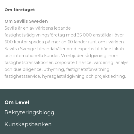
Om företaget
Om Savills Sweden
Savills är en av världens ledande
fastighetsrådgivningsföretag med 35 000 anställda i över
600 kontor spridda på mer än 60 länder runt om i världen.
Savills i Sverige tillhandahåller bred expertis till både lokala
och internationella kunder. Vi erbjuder rådgivning inom
fastighetstransaktioner, corporate finance, värdering, analys
och due diligence, uthyrning, fastighetsförvaltning,
fastighetsservice, hyresgästrådgivning och projektledning.
Om Level
Rekryteringsblogg
Kunskapsbanken