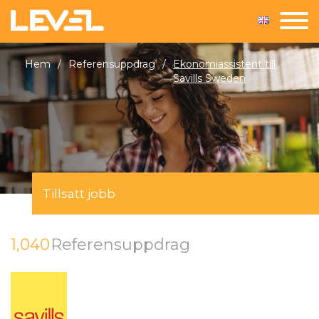
Hem
/
Referensuppdrag
/
Ekonomiassistent till
Savills Sweden
Tillsatt jobb
1,040
Referensuppdrag