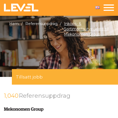
Hem
/
Referensuppdrag
/
Inköps- &
Sortimentsutvecklare till
Mekonomen Group
Tillsatt jobb
1,040
Referensuppdrag