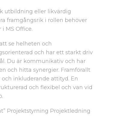
utbildning eller likvärdig
ara framgångsrik i rollen behöver
i MS Office.
tt se helheten och
rienterad och har ett starkt driv
mål. Du är kommunikativ och har
 och hitta synergier. Framförallt
v och inkluderande attityd. En
rukturerad och flexibel och van vid
ö.
” Projektstyrning Projektledning