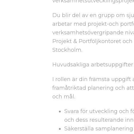
verksamhetsutvecklingsprojek
Du blir del av en grupp om sju
arbetar med projekt-och portfö
verksamhetsövergripande nivå. 
Projekt & Portföljkontoret och
Stockholm.
Huvudsakliga arbetsuppgifter
I rollen är din främsta uppgift 
framåtriktad planering och at
och mål.
Svara för utveckling och f
och dess resulterande inn
Säkerställa samplanering