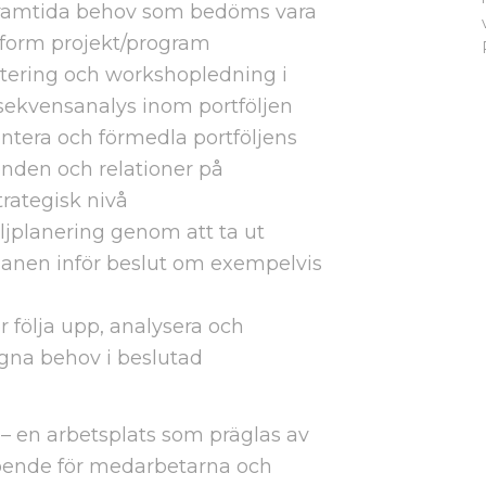
framtida behov som bedöms vara
tsform projekt/program
litering och workshopledning i
nsekvensanalys inom portföljen
entera och förmedla portföljens
enden och relationer på
trategisk nivå
öljplanering genom att ta ut
planen inför beslut om exempelvis
 följa upp, analysera och
gna behov i beslutad
 – en arbetsplats som präglas av
oende för medarbetarna och