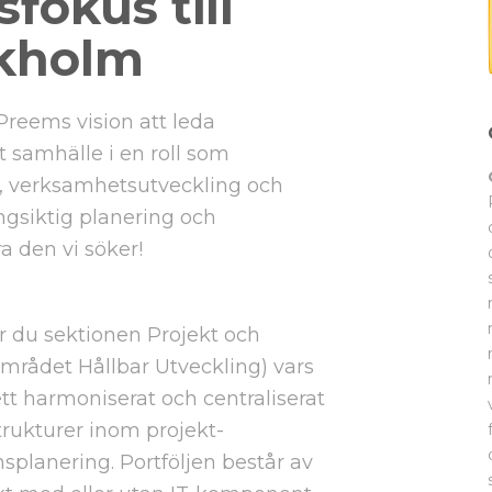
fokus till
kholm
 Preems vision att leda
 samhälle i en roll som
, verksamhetsutveckling och
gsiktig planering och
a den vi söker!
r du sektionen Projekt och
sområdet Hållbar Utveckling) vars
ett harmoniserat och centraliserat
ukturer inom projekt-
nsplanering. Portföljen består av