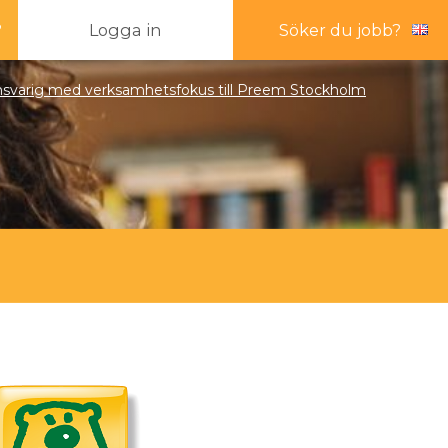
?
Logga in
Söker du jobb?
ansvarig med verksamhetsfokus till Preem Stockholm