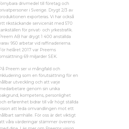
förnybara drivmedel till företag och
privatpersoner i Sverige. Drygt 2/3 av
produktionen exporteras. Vi har också
ett rikstäckande servicenät med 570
tankställen för privat- och yrkestrafik.
Preem AB har drygt 1 400 anställda
varav 950 arbetar vid raffinaderierna.
För helåret 2017 var Preems
omsättning 69 miljarder SEK.
På Preem ser vi mångfald och
inkludering som en förutsättning för en
hållbar utveckling och att varje
medarbetare genom sin unika
bakgrund, kompetens, personlighet
och erfarenhet bidrar till vår högt ställda
vision att leda omvandlingen mot ett
hållbart samhälle. För oss är det viktigt
att våra värderingar stämmer överens
med dina. Läs mer om Preems vision,