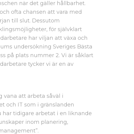
nschen när det gäller hållbarhet.
 och ofta chansen att vara med
jan till slut. Dessutom
ingsmöjligheter, för självklart
darbetare har viljan att växa och
ersums undersökning Sveriges Bästa
oss på plats nummer 2. Vi är såklart
darbetare tycker vi är en av
g vana att arbeta såväl i
t och IT som i gränslanden
har tidigare arbetat i en liknande
kunskaper inom planering,
o management”.