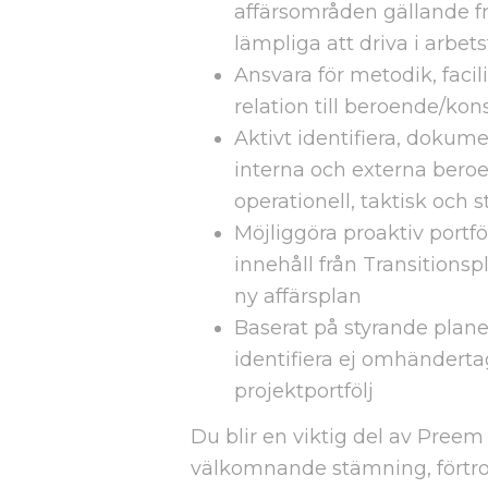
affärsområden gällande 
lämpliga att driva i arbe
Ansvara för metodik, faci
relation till beroende/ko
Aktivt identifiera, dokum
interna och externa bero
operationell, taktisk och s
Möjliggöra proaktiv portf
innehåll från Transitions
ny affärsplan
Baserat på styrande planer
identifiera ej omhänderta
projektportfölj
Du blir en viktig del av Preem
välkomnande stämning, förtr