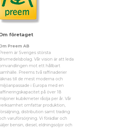
Om företaget
Om Preem AB
Preem är Sveriges största
drivmedelsbolag. Vår vision är att leda
omvandlingen mot ett hållbart
samhälle. Preems två raffinaderier
räknas till de mest moderna och
miljöanpassade i Europa med en
raffineringskapacitet på över 18
miljoner kubikmeter råolja per år. Vår
verksamhet omfattar produktion,
försäljning, distribution samt trading
och varuförsörjning. Vi förädlar och
säljer bensin, diesel, eldningsoljor och