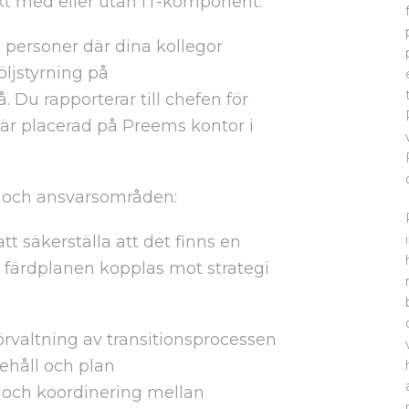
t med eller utan IT-komponent.
 personer där dina kollegor
ljstyrning på
Du rapporterar till chefen för
 är placerad på Preems kontor i
 och ansvarsområden:
att säkerställa att det finns en
t färdplanen kopplas mot strategi
örvaltning av transitionsprocessen
ehåll och plan
 och koordinering mellan