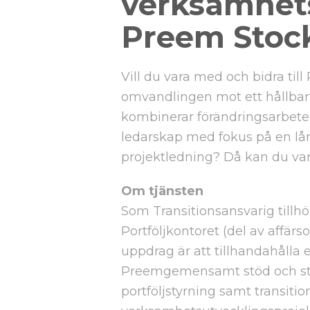
verksamhets
Preem Stoc
Vill du vara med och bidra till
omvandlingen mot ett hållbart
kombinerar förändringsarbete
ledarskap med fokus på en lån
projektledning? Då kan du var
Om tjänsten
Som Transitionsansvarig tillhö
Portföljkontoret (del av affär
uppdrag är att tillhandahålla 
Preemgemensamt stöd och str
portföljstyrning samt transitio