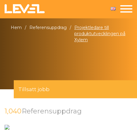
Hem
/
Referensuppdrag
/
Projektledare till
produktutvecklingen på
Xylem
Tillsatt jobb
1,040
Referensuppdrag