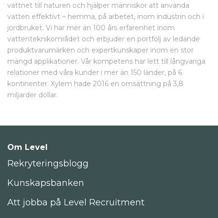
vattnet till naturen och hjälper människor att använda
vatten effektivt – hemma, på arbetet, inom industrin och i
jordbruket. Vi har mer än 100 års erfarenhet inom
vattenteknikområdet och erbjuder en portfölj av ledande
produktvarumärken och expertkunskaper inom en stor
mängd applikationer. Vår kompetens har lett till långvariga
relationer med våra kunder i mer än 150 länder, på 6
kontinenter. Xylem hade 2016 en omsättning på 3,8
miljarder dollar.
Om Level
Rekryteringsblogg
Kunskapsbanken
Att jobba på Level Recruitment