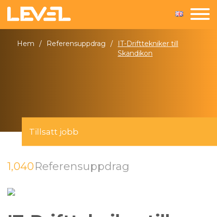
Hem
/
Referensuppdrag
/
IT-Drifttekniker till
Skandikon
Tillsatt jobb
1,040
Referensuppdrag