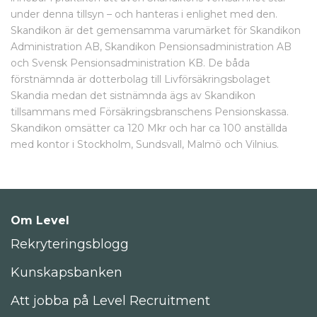
under denna tillsyn – och hanteras i enlighet med den.
Skandikon är det gemensamma varumärket för Skandikon
Administration AB, Skandikon Pensionsadministration AB
och Svensk Pensionsadministration KB. De båda
förstnämnda är dotterbolag till Livförsäkringsbolaget
Skandia medan det sistnämnda ägs av Skandikon
tillsammans med Försäkringsbranschens Pensionskassa.
Skandikon omsätter ca 120 Mkr och har ca 100 anställda
med kontor i Stockholm, Sundsvall, Malmö och Vilnius.
Om Level
Rekryteringsblogg
Kunskapsbanken
Att jobba på Level Recruitment