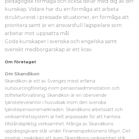
pedagogisk förmåga och också delar med dig av din
kunskap. Vidare har du en förmåga att arbeta
strukturerat i pressade situationer, en förmåga att
prioritera samt är en ansvarsfull lagspelare som
arbetar mot uppsatta mål.
Goda kunskaper i svenska och engelska samt
svenskt medborgarskap är ett krav.
Om företaget
Om Skandikon
Skandikon är ett av Sveriges mest erfarna
outsourcingföretag inom pensionsadministration och
stiftelseförvaltning. Skandikon är en oberoende
tjänsteleverantör i huvudsak inom den svenska
tjänstepensionsmarknaden. Skandikons arbetssätt och
verksamhetssystem är helt anpassade för att hantera
tillståndspliktig verksamhet. Många av Skandikons
uppdragsgivare står under Finansinspektionens tillsyn. Det
innebär i praktiken att även Skandikons verksamhet står