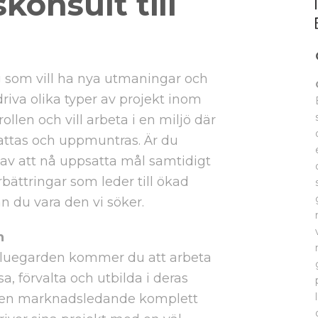
konsult till
ig som vill ha nya utmaningar och
riva olika typer av projekt inom
ollen och vill arbeta i en miljö där
kattas och uppmuntras. Är du
av att nå uppsatta mål samtidigt
rbättringar som leder till ökad
an du vara den vi söker.
n
Bluegarden kommer du att arbeta
, förvalta och utbilda i deras
r en marknadsledande komplett