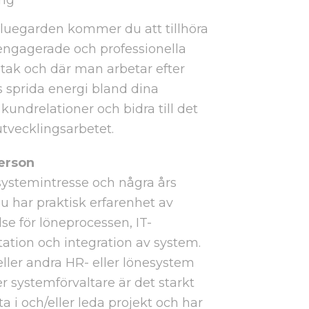
ing
luegarden kommer du att tillhöra
engagerade och professionella
 tak och där man arbetar efter
s sprida energi bland dina
kundrelationer och bidra till det
utvecklingsarbetet.
person
 systemintresse och några års
 Du har praktisk erfarenhet av
se för löneprocessen, IT-
tion och integration av system.
ller andra HR- eller lönesystem
 systemförvaltare är det starkt
a i och/eller leda projekt och har