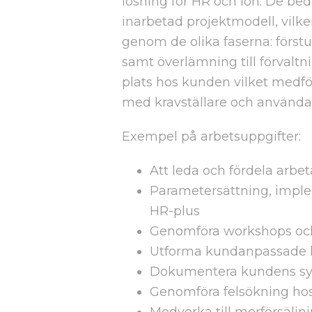
lösning för HR och lön. De bed
inarbetad projektmodell, vilke
genom de olika faserna: förstu
samt överlämning till förvaltnin
plats hos kunden vilket medför
med kravställare och använda
Exempel på arbetsuppgifter:
Att leda och fördela arbeta
Parametersättning, imple
HR-plus
Genomföra workshops och 
Utforma kundanpassade 
Dokumentera kundens sy
Genomföra felsökning ho