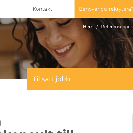
Kontakt
Behöver du rekrytera
Hem
/
Referensuppdr
Tillsatt jobb
n