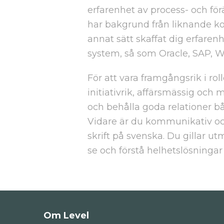
erfarenhet av process- och för
har bakgrund från liknande ko
annat sätt skaffat dig erfare
system, så som Oracle, SAP, W
För att vara framgångsrik i roll
initiativrik, affärsmässig och m
och behålla goda relationer 
Vidare är du kommunikativ och
skrift på svenska. Du gillar u
se och förstå helhetslösningar
Om Level