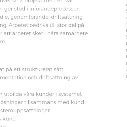
river sina projekt med en väl
n ger stöd i införandeprocessen
die, genomförande, driftsättning
g. Arbetet bedrivs till stor del på
 att arbetet sker i nära samarbete
re.
t på ett strukturerat sätt
mentation och driftsättning av
utbilda våra kunder i systemet
lösningar tillsammans med kund
stemuppsättningar
s kund