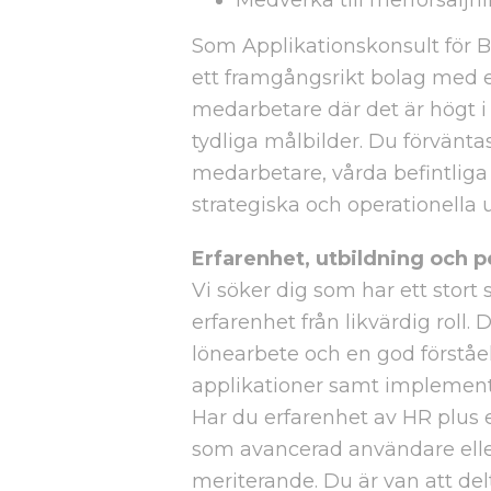
Medverka till merförsäljn
Som Applikationskonsult för B
ett framgångsrikt bolag med 
medarbetare där det är högt i
tydliga målbilder. Du förvänta
medarbetare, vårda befintliga 
strategiska och operationella 
Erfarenhet, utbildning och 
Vi söker dig som har ett stort
erfarenhet från likvärdig roll.
lönearbete och en god förståel
applikationer samt implementa
Har du erfarenhet av HR plus e
som avancerad användare eller
meriterande. Du är van att delt