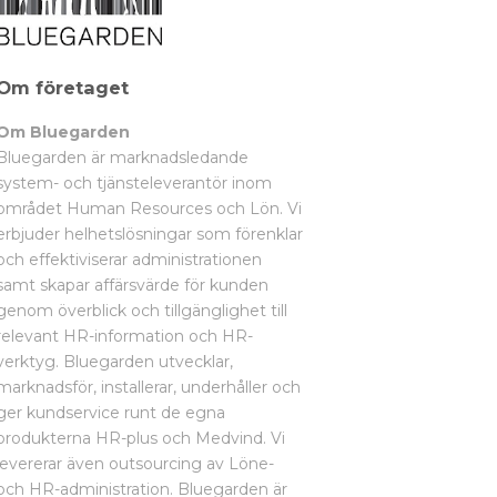
Om företaget
Om Bluegarden
Bluegarden är marknadsledande
system- och tjänsteleverantör inom
området Human Resources och Lön. Vi
erbjuder helhetslösningar som förenklar
och effektiviserar administrationen
samt skapar affärsvärde för kunden
genom överblick och tillgänglighet till
relevant HR-information och HR-
verktyg. Bluegarden utvecklar,
marknadsför, installerar, underhåller och
ger kundservice runt de egna
produkterna HR-plus och Medvind. Vi
levererar även outsourcing av Löne-
och HR-administration. Bluegarden är