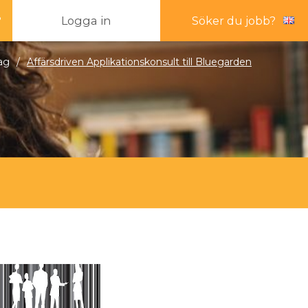
?
Logga in
Söker du jobb?
ag
/
Affärsdriven Applikationskonsult till Bluegarden