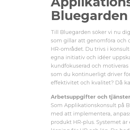
Applikations
Bluegarden
Till Bluegarden söker vi nu d
som gillar att genomföra och d
HR-området. Du trivs i konsultr
egna initiativ och idéer upps
kundfokuserad och motiveras 
som du kontinuerligt driver fö
effektivitet och kvalitet? Då k
Arbetsuppgifter och tjänste
Som Applikationskonsult på 
med att implementera, anpassa
produkt HR-plus. Systemet ä