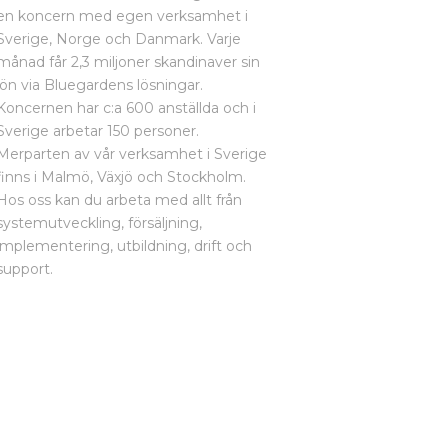
en koncern med egen verksamhet i
Sverige, Norge och Danmark. Varje
månad får 2,3 miljoner skandinaver sin
lön via Bluegardens lösningar.
Koncernen har c:a 600 anställda och i
Sverige arbetar 150 personer.
Merparten av vår verksamhet i Sverige
finns i Malmö, Växjö och Stockholm.
Hos oss kan du arbeta med allt från
systemutveckling, försäljning,
implementering, utbildning, drift och
support.