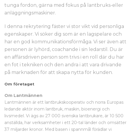
tunga fordon, gärna med fokus på lantbruks-eller
anläggningsmaskiner.
I denna rekrytering fäster vi stor vikt vid personliga
egenskaper. Vi söker dig som är en lagspelare och
har en god kommunikationsförmåga. Vi ser även att
personen är lyhörd, coachande i sin ledarstil. Du är
en affärsdriven person som trivs i en roll där du har
en fot i tekniken och den andra i att vara drivande
på marknaden för att skapa nytta för kunden.
Om företaget
Om Lantmännen
Lantmännen är ett lantbrukskooperativ och norra Europas
ledande aktör inom lantbruk, maskin, bioenergi och
livsmedel. Vi ägs av 27 000 svenska lantbrukare, är 10 500
anställda, har verksamheter i ett 20-tal länder och omsätter
37 miljarder kronor. Med basen i spannmål förädlar vi