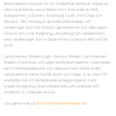
åkermarkens resurser för ett livskraftigt lantbruk. Några av
våra mest kända varumärken inom livsmedel är AXA,
Kungsörnen, GoGreen, Schulstad, Gooh, Finn Crisp och
Bonjour. Vårt företag är grundat på kunskap och
värderingar som har funnits i generationer hos våra ägare.
Genom att vi har forskning, utveckling och verksamhet i
hela värdekedjan, kan vi tillsammans ta ansvar från jord till
bord.
Lantmännen Maskin ingår i division Maskin. Lantmännen
Maskin importerar och säljer lantbruksmaskiner, reservdelar
samt verkstadstjänster och representerar bland andra
varumärkena Valtra, Fendt, Kuhn och Claas. Vi är cirka 730
anställda, har ett rikstäckande anläggningsnät med
maskinförsäljning, reservdelar/butik och verkstad och
omsätter 3,1 miljarder kronor.
Läs gärna mer på
www.lantmannenmaskin.se
.