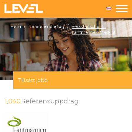
Hem
/
Referensuppdrag
/
Verkstadschef till
Lantmännen Maskin!
Tillsatt jobb
1,040
Referensuppdrag