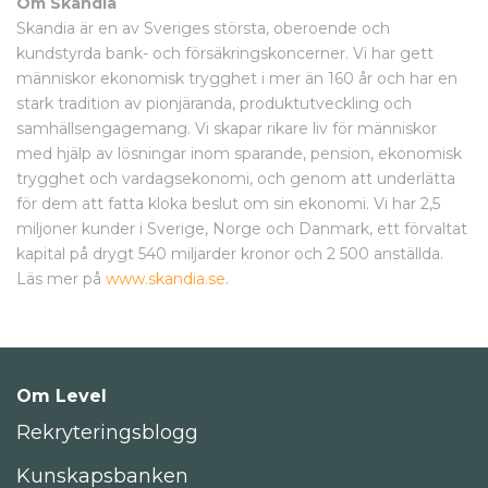
Om Skandia
Skandia är en av Sveriges största, oberoende och
kundstyrda bank- och försäkringskoncerner. Vi har gett
människor ekonomisk trygghet i mer än 160 år och har en
stark tradition av pionjäranda, produktutveckling och
samhällsengagemang. Vi skapar rikare liv för människor
med hjälp av lösningar inom sparande, pension, ekonomisk
trygghet och vardagsekonomi, och genom att underlätta
för dem att fatta kloka beslut om sin ekonomi. Vi har 2,5
miljoner kunder i Sverige, Norge och Danmark, ett förvaltat
kapital på drygt 540 miljarder kronor och 2 500 anställda.
Läs mer på
www.skandia.se
.
Om Level
Rekryteringsblogg
Kunskapsbanken