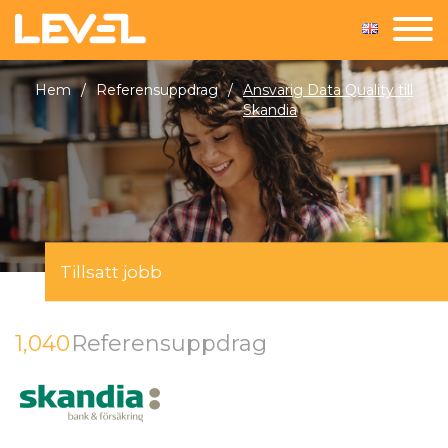
Hem
/
Referensuppdrag
/
Ansvarig Data Quality till
Skandia
Tillsatt jobb
1,040
Referensuppdrag