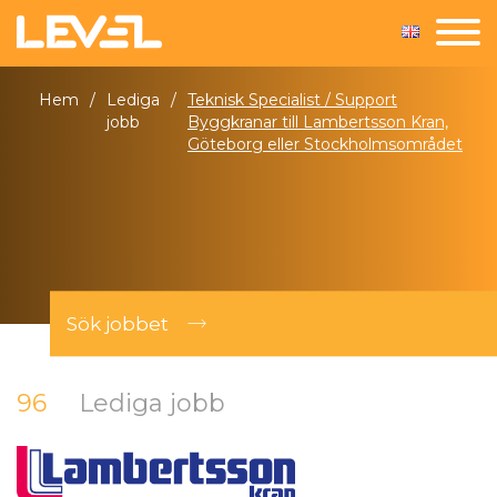
Hem
/
Lediga
/
Teknisk Specialist / Support
jobb
Byggkranar till Lambertsson Kran,
Göteborg eller Stockholmsområdet
Sök jobbet
96
Lediga jobb