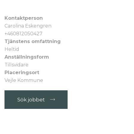
Kontaktperson
Carolina Eskengren
+460812050427
Tjänstens omfattning
Heltid
Anställningsform
Tillsvidare
Placeringsort
Vejle Kommune
Sök jobbet