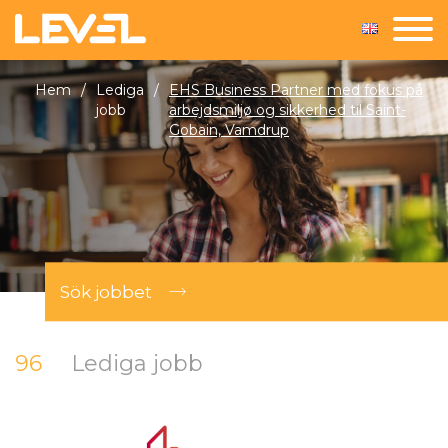
Hem
/
Lediga
/
EHS Business Partner med fokus på
jobb
arbejdsmiljø og sikkerhed til Saint-
Gobain, Vamdrup
Sök jobbet
96
Lediga jobb