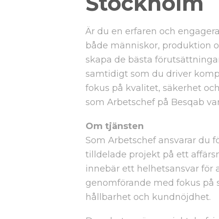
Stockholm
Är du en erfaren och engagerad
både människor, produktion oc
skapa de bästa förutsättninga
samtidigt som du driver kom
fokus på kvalitet, säkerhet oc
som Arbetschef på Besqab vara
Om tjänsten
Som Arbetschef ansvarar du fö
tilldelade projekt på ett affärs
innebär ett helhetsansvar för a
genomförande med fokus på säk
hållbarhet och kundnöjdhet.