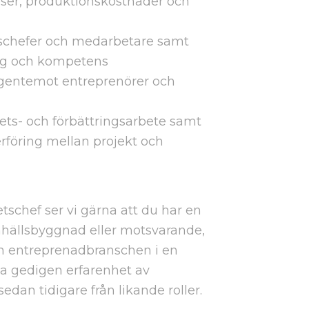
oser, produktionskostnader och
tschefer och medarbetare samt
ing och kompetens
gentemot entreprenörer och
hets- och förbättringsarbete samt
erföring mellan projekt och
etschef ser vi gärna att du har en
ällsbyggnad eller motsvarande,
n entreprenadbranschen i en
ha gedigen erfarenhet av
dan tidigare från likande roller.