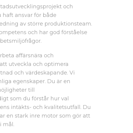
stadsutvecklingsprojekt och
 haft ansvar för både
dning av större produktionsteam.
ompetens och har god förståelse
betsmiljöfrågor.
arbeta affärsnära och
 att utveckla och optimera
stnad och värdeskapande. Vi
onliga egenskaper. Du är en
jligheter till
igt som du förstår hur val
ns intäkts- och kvalitetsutfall. Du
r en stark inre motor som gör att
i mål.