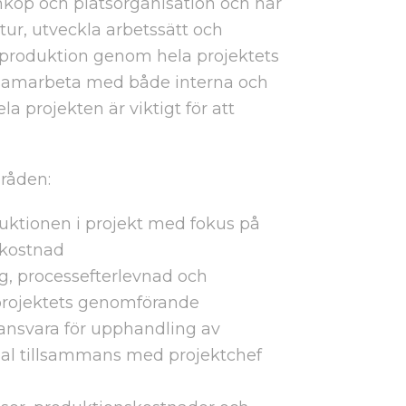
inköp och platsorganisation och har
ktur, utveckla arbetssätt och
 produktion genom hela projektets
t samarbeta med både interna och
a projekten är viktigt för att
råden:
uktionen i projekt med fokus på
h kostnad
ng, processefterlevnad och
projektets genomförande
 ansvara för upphandling av
al tillsammans med projektchef