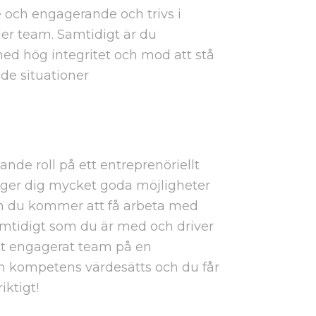
 och engagerande och trivs i
der team. Samtidigt är du
med hög integritet och mod att stå
de situationer
de roll på ett entreprenöriellt
 ger dig mycket goda möjligheter
och du kommer att få arbeta med
amtidigt som du är med och driver
ett engagerat team på en
in kompetens värdesätts och du får
iktigt!