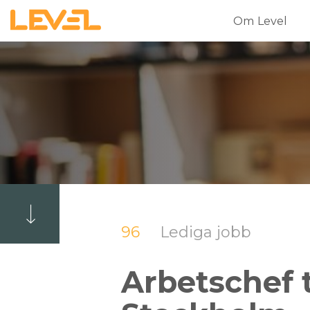
Om Level
96
Lediga jobb
Arbetschef t