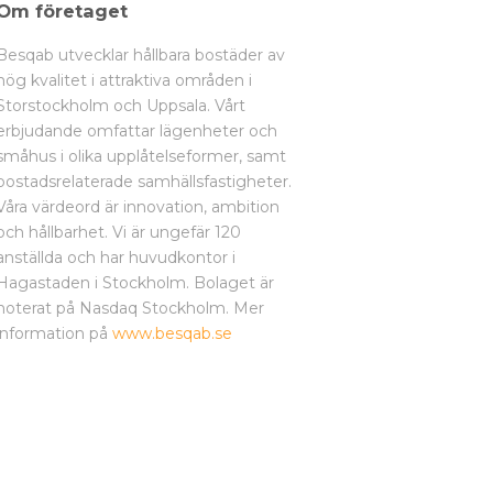
Om företaget
Besqab utvecklar hållbara bostäder av
hög kvalitet i attraktiva områden i
Storstockholm och Uppsala. Vårt
erbjudande­ omfattar lägenheter och
småhus i olika upplåtelseformer, samt
bostads­relaterade samhällsfastigheter.
Våra värdeord är innovation, ambition
och hållbarhet. Vi är ungefär 120
anställda och har huvudkontor i
Hagastaden i Stockholm. Bolaget är
noterat på Nasdaq Stockholm. Mer
information på
www.besqab.se