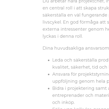
Du arbetar nära projektchef, 
en central roll i att skapa stru
säkerställa en väl fungerande
livscykel. En god förmåga at
externa intressenter genom hel
lyckas i denna roll.
Dina huvudsakliga ansvarsom
Leda och säkerställa prod
kvalitet, säkerhet, tid oc
Ansvara för projektstyrni
uppföljning genom hela 
Bidra i projektering samt
entreprenader och materi
och inköp.