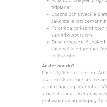
Följa upp kalkyler, progn
tidplaner
Coacha och utveckla pla
säkerställa rätt bemann
Företräda verksamheten 
samarbetspartners
Driva arbetsmiljö-, säker
säkerställa erfarenhetsåt
verksamhet
Är det här du?
För att lyckas i rollen som Arb
akademisk examen inom samh
samt mångårig erfarenhet frå
arbetschefsroll. Du kan även 
motsvarande arbetsuppgifter se