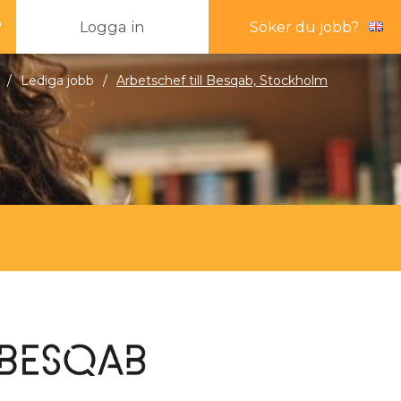
?
Logga in
Söker du jobb?
/
Lediga jobb
/
Arbetschef till Besqab, Stockholm