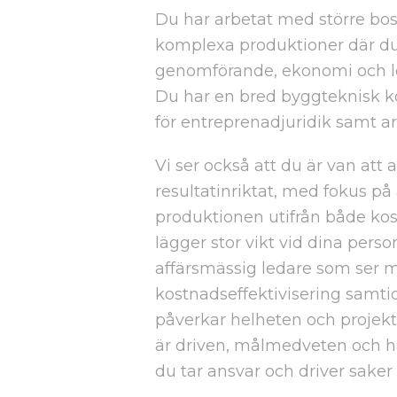
Du har arbetat med större bo
komplexa produktioner där du
genomförande, ekonomi och le
Du har en bred byggteknisk k
för entreprenadjuridik samt ar
Vi ser också att du är van att 
resultatinriktat, med fokus på
produktionen utifrån både ko
lägger stor vikt vid dina pers
affärsmässig ledare som ser mö
kostnadseffektivisering samtid
påverkar helheten och projekte
är driven, målmedveten och ha
du tar ansvar och driver saker 