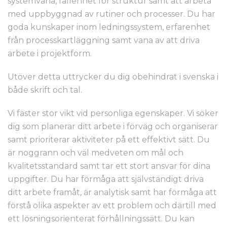
systemvana, fallenhet för struktur samt att arbeta
med uppbyggnad av rutiner och processer. Du har
goda kunskaper inom ledningssystem, erfarenhet
från processkartläggning samt vana av att driva
arbete i projektform.
Utöver detta uttrycker du dig obehindrat i svenska i
både skrift och tal.
Vi fäster stor vikt vid personliga egenskaper. Vi söker
dig som planerar ditt arbete i förväg och organiserar
samt prioriterar aktiviteter på ett effektivt sätt. Du
är noggrann och väl medveten om mål och
kvalitetsstandard samt tar ett stort ansvar för dina
uppgifter. Du har förmåga att självständigt driva
ditt arbete framåt, är analytisk samt har förmåga att
förstå olika aspekter av ett problem och därtill med
ett lösningsorienterat förhållningssätt. Du kan