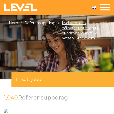
Hem
/
Referensuppdrag
/
Kvalitets- och
hållbarhetsstrateg till
Sundbyberg Avfall &
Vatten, Stockholm
Tillsatt jobb
1,040
Referensuppdrag