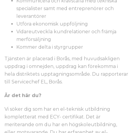
Kommunicera och kravställa med tekniska
specialister samt med entreprenörer och
leverantörer
Utföra ekonomisk uppföljning
Vidareutveckla kundrelationer och främja
merförsäljning
Kommer delta i styrgrupper
Tjänsten är placerad i Borås, med huvudsakligen
uppdrag i omnejden, uppdrag kan förekomma i
hela distriktets upptagningsområde. Du rapporterar
till Servicechef EL, Borås.
Är det här du?
Vi söker dig som har en el-teknisk utbildning
kompletterat med ECY- certifikat. Det är
meriterande om du har en högskoleutbildning,
eller motsvarande. Du har erfarenhet av el-