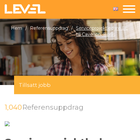
Hem
/
Referensuppdrag
/
Serviceprojektledare EL
till Caverion, Borås
Tillsatt jobb
1,040
Referensuppdrag