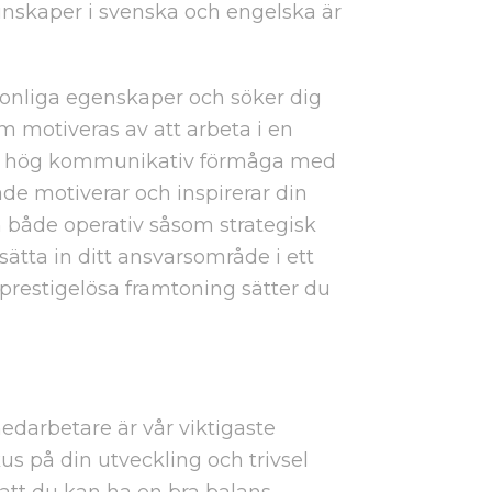
nskaper i svenska och engelska är
ersonliga egenskaper och söker dig
m motiveras av att arbeta i en
en hög kommunikativ förmåga med
e motiverar och inspirerar din
n både operativ såsom strategisk
sätta in ditt ansvarsområde i ett
restigelösa framtoning sätter du
edarbetare är vår viktigaste
okus på din utveckling och trivsel
att du kan ha en bra balans