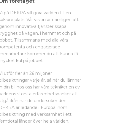
Om företaget
Vi på DEKRA vill göra världen till en
säkrare plats. Vår vision är nämligen att
genom innovativa tjänster skapa
trygghet på vägen, i hemmet och på
jobbet. Tillsammans med alla våra
kompetenta och engagerade
medarbetare kommer du att kunna få
mycket kul på jobbet.
Vi utför fler än 26 miljoner
bilbesiktningar varje år, så när du lämnar
in din bil hos oss har våra tekniker en av
världens största erfarenhetsbanker att
utgå ifrån när de undersöker den.
DEKRA är ledande i Europa inom
bilbesiktning med verksamhet i ett
femtiotal länder över hela världen.