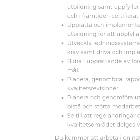
utbildning samt uppfyller 
och i framtiden certifiera
Upprätta och implementera
utbildning för att uppfylla 
Utveckla ledningssystemet
krav samt driva och imple
Bidra i upprättande av fö
mål.
Planera, genomföra, rappo
kvalitetsrevisioner.
Planera och genomföra utb
bistå och stötta medarbeta
Se till att regeländringa
kvalitetsområdet delges 
Du kommer att arbeta i en natio