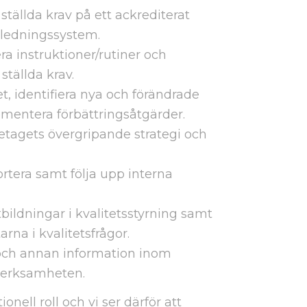
ställda krav på ett ackrediterat
t ledningssystem.
 instruktioner/rutiner och
ställda krav.
, identifiera nya och förändrade
mentera förbättringsåtgärder.
retagets övergripande strategi och
rtera samt följa upp interna
ildningar i kvalitetsstyrning samt
rna i kvalitetsfrågor.
r och annan information inom
verksamheten.
nell roll och vi ser därför att