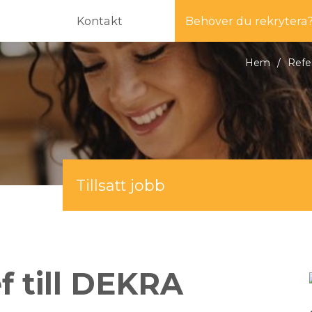
Kontakt
Behöver du rekrytera
Hem
/
Refe
Tillsatt jobb
f till DEKRA