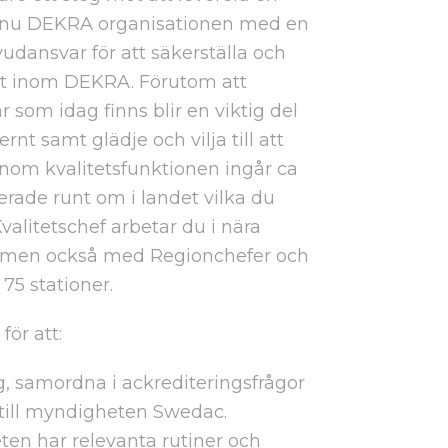
ker nu DEKRA organisationen med en
uvudansvar för att säkerställa och
tet inom DEKRA. Förutom att
 som idag finns blir en viktig del
ernt samt glädje och vilja till att
 Inom kvalitetsfunktionen ingår ca
rade runt om i landet vilka du
alitetschef arbetar du i nära
 men också med Regionchefer och
5 stationer.
ör att:
g, samordna i ackrediteringsfrågor
till myndigheten Swedac.
ten har relevanta rutiner och