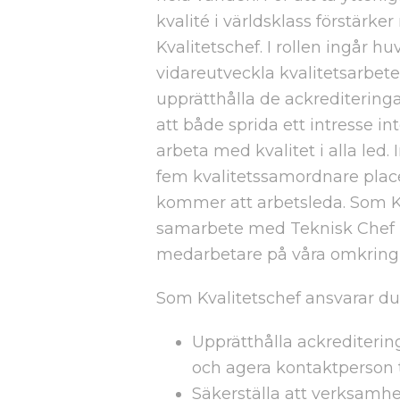
kvalité i världsklass förstär
Kvalitetschef. I rollen ingår h
vidareutveckla kvalitetsarbe
upprätthålla de ackrediteringar
att både sprida ett intresse int
arbeta med kvalitet i alla led.
fem kvalitetssamordnare place
kommer att arbetsleda. Som Kv
samarbete med Teknisk Chef
medarbetare på våra omkring 7
Som Kvalitetschef ansvarar du f
Upprätthålla ackrediterin
och agera kontaktperson 
Säkerställa att verksamhe