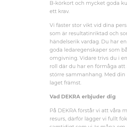
B-körkort och mycket goda ku
ett krav.
Vi fäster stor vikt vid dina p
som är resultatinriktad och so
händelserik vardag. Du har 
goda ledaregenskaper som båd
omgivning. Vidare trivs du i e
roll där du har en förmåga att 
större sammanhang. Med din p
laget främst.
Vad DEKRA erbjuder dig
På DEKRA förstår vi att våra m
resurs, därför lägger vi fullt f
samtidigt som vi är måna om 