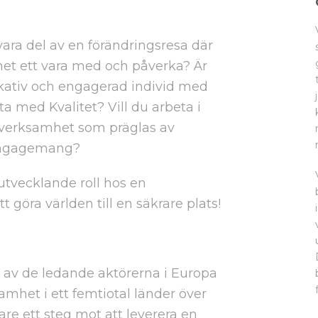
ara del av en förändringsresa där
et ett vara med och påverka? Är
ativ och engagerad individ med
ta med Kvalitet? Vill du arbeta i
n verksamhet som präglas av
 engagemang?
tvecklande roll hos en
t göra världen till en säkrare plats!
av de ledande aktörerna i Europa
mhet i ett femtiotal länder över
gare ett steg mot att leverera en