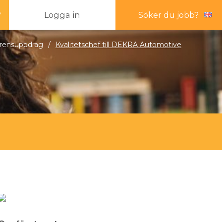
?
Logga in
Söker du jobb?
rensuppdrag
/
Kvalitetschef till DEKRA Automotive