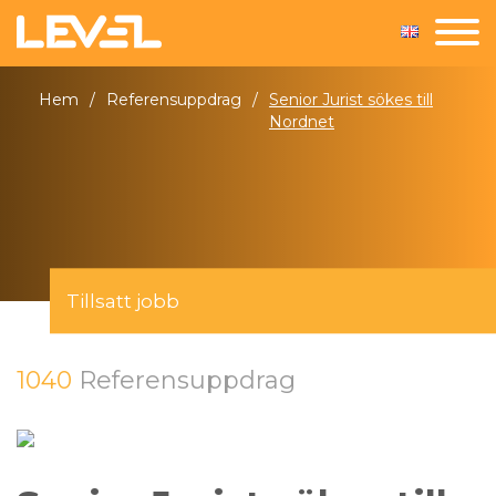
Hem
/
Referensuppdrag
/
Senior Jurist sökes till
Nordnet
Tillsatt jobb
1040
Referensuppdrag