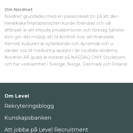
Om Nordnet
Nordnet grundades med en passionerad tro på att den
hierarkiska finansbranschen kunde förändras och vår
affärsidé är att erbjuda privatpersoner och företag tjänster
som gör det möjligt att ta kontroll över sin finansiella
framtid. Kulturen är nytänkande och dynamisk och vi
vänder oss till medvetna sparare i de nordiska länderna.
Nordnet AB (publ) är noterat på NASDAQ OMX Stockholm
och har verksamhet i Sverige, Norge, Danmark och Finland.
Om Level
Rekryteringsblogg
Kunskapsbanken
Att jobba på Level Recruitment