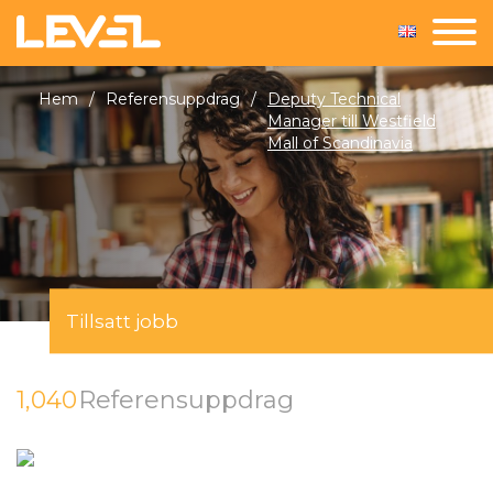
Hem
/
Referensuppdrag
/
Deputy Technical
Manager till Westfield
Mall of Scandinavia
Tillsatt jobb
1,040
Referensuppdrag