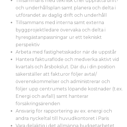
Tillsammans med teknisk chef upprätta drift-
och underhållsplan samt planera och delta i
utförandet av daglig drift och underhåll
Tillsammans med interna samt externa
byggprojektledare övervaka och delta i
hyresgästanpassningar ur ett tekniskt
perspektiv
Arbeta med fastighetsskador när de uppstår
Hantera fakturaflöde och medverka aktivt vid
kvartals och årsbokslut. Där du i din position
säkerställer att fakturor följer avtal/
överenskommelser och administrerar och
följer upp centrumets löpande kostnader (t.ex.
Energi och avfall) samt hanterar
försäkringsärenden
Ansvarig för rapportering av ex. energi och
andra nyckeltal till huvudkontoret i Paris
Vara delaktig i det allmänna budgetarbetet