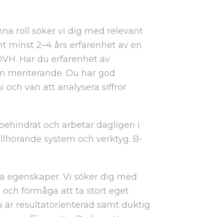
nna roll söker vi dig med relevant
t minst 2–4 års erfarenhet av en
 DVH. Har du erfarenhet av
m meriterande. Du har god
och van att analysera siffror
behindrat och arbetar dagligen i
tillhörande system och verktyg. B-
liga egenskaper. Vi söker dig med
ne och förmåga att ta stort eget
Du är resultatorienterad samt duktig