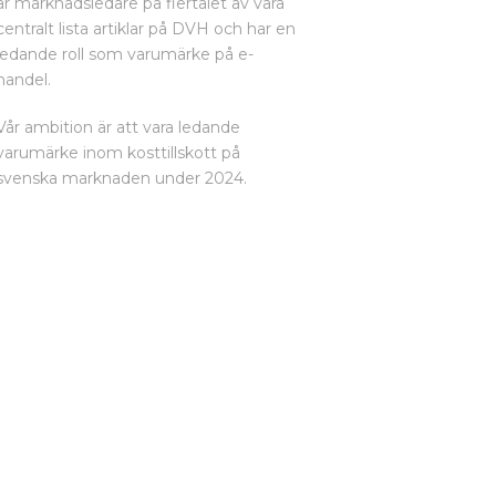
är marknadsledare på flertalet av våra
centralt lista artiklar på DVH och har en
ledande roll som varumärke på e-
handel.
Vår ambition är att vara ledande
varumärke inom kosttillskott på
svenska marknaden under 2024.