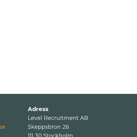
Adress
Level Recruitment AB
se
Skeppsbron 26
111 30 Stockholm