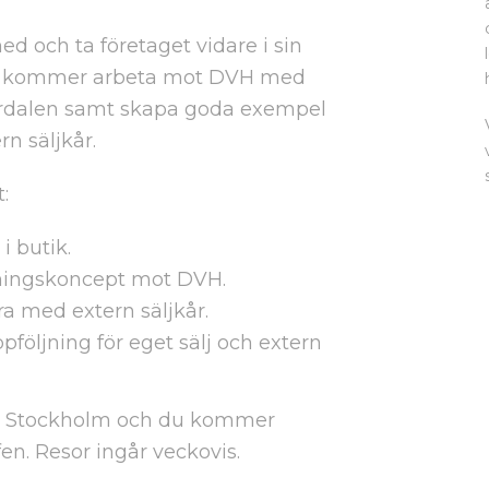
ed och ta företaget vidare i sin
 Du kommer arbeta mot DVH med
lardalen samt skapa goda exempel
n säljkår.
:
i butik.
ljningskoncept mot DVH.
 med extern säljkår.
följning för eget sälj och extern
la Stockholm och du kommer
fen. Resor ingår veckovis.