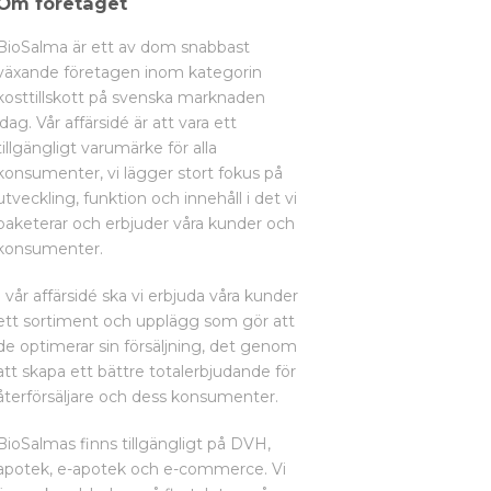
Om företaget
BioSalma är ett av dom snabbast
växande företagen inom kategorin
kosttillskott på svenska marknaden
idag. Vår affärsidé är att vara ett
tillgängligt varumärke för alla
konsumenter, vi lägger stort fokus på
utveckling, funktion och innehåll i det vi
paketerar och erbjuder våra kunder och
konsumenter.
I vår affärsidé ska vi erbjuda våra kunder
ett sortiment och upplägg som gör att
de optimerar sin försäljning, det genom
att skapa ett bättre totalerbjudande för
återförsäljare och dess konsumenter.
BioSalmas finns tillgängligt på DVH,
apotek, e-apotek och e-commerce. Vi