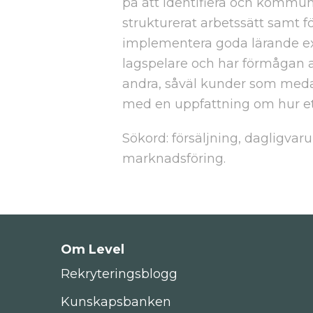
på att identifiera och kommuni
strukturerat arbetssätt samt 
implementera goda lärande ex
lagspelare och har förmågan 
andra, såväl kunder som medar
med en uppfattning om hur ett 
Sökord: försäljning, dagligvar
marknadsföring.
Om Level
Rekryteringsblogg
Kunskapsbanken