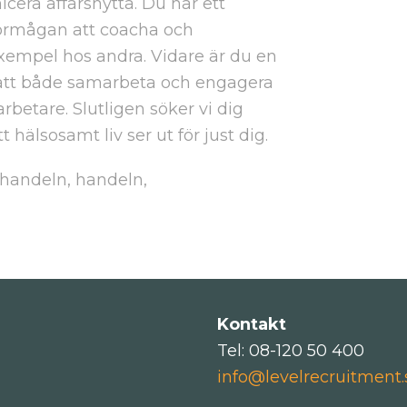
cera affärsnytta. Du har ett
förmågan att coacha och
empel hos andra. Vidare är du en
att både samarbeta och engagera
betare. Slutligen söker vi dig
hälsosamt liv ser ut för just dig.
uhandeln, handeln,
Kontakt
Tel: 08-120 50 400
info@levelrecruitment.