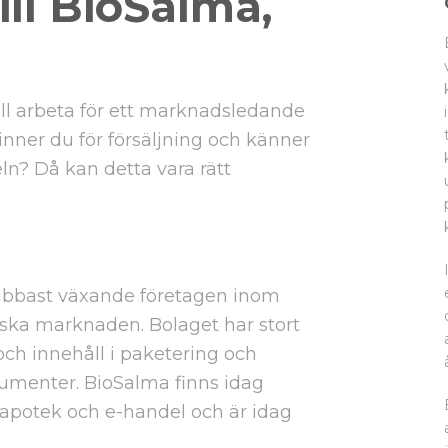
ll BioSalma,
ill arbeta för ett marknadsledande
nner du för försäljning och känner
n? Då kan detta vara rätt
nabbast växande företagen inom
nska marknaden. Bolaget har stort
och innehåll i paketering och
umenter. BioSalma finns idag
-apotek och e-handel och är idag