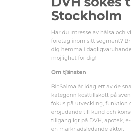
DVH sökes ti
Stockholm
Har du intresse av hälsa och v
företag inom sitt segment? Bri
dig hemma i dagligvaruhandel
möjlighet för dig!
Om tjänsten
BioSalma är idag ett av de s
kategorin kosttillskott på sve
fokus på utveckling, funktion 
erbjudande till kund och kons
tillgängligt på DVH, apotek, e
en marknadsledande aktör.