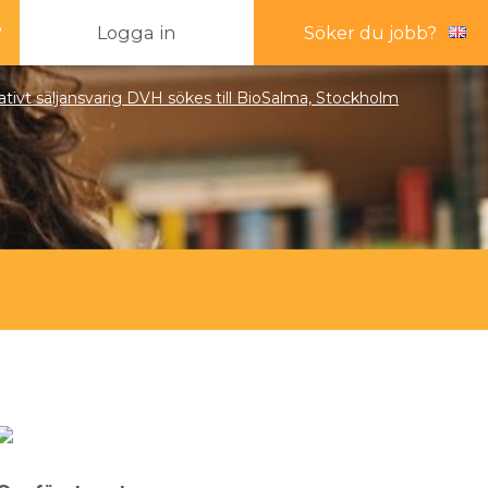
?
Logga in
Söker du jobb?
tivt säljansvarig DVH sökes till BioSalma, Stockholm