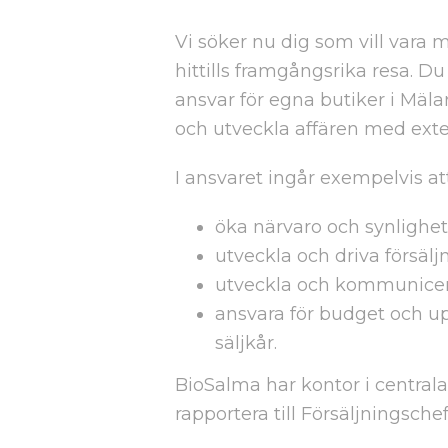
Vi söker nu dig som vill vara m
hittills framgångsrika resa.
ansvar för egna butiker i Mä
och utveckla affären med exter
I ansvaret ingår exempelvis att
öka närvaro och synlighet 
utveckla och driva försä
utveckla och kommunicera
ansvara för budget och upp
säljkår.
BioSalma har kontor i centra
rapportera till Försäljningsche