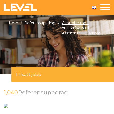
Hem
/
Referensuppdrag
/
Controller med
projektfokus till
Assemblin El, Karlstad
Tillsatt jobb
1,040
Referensuppdrag