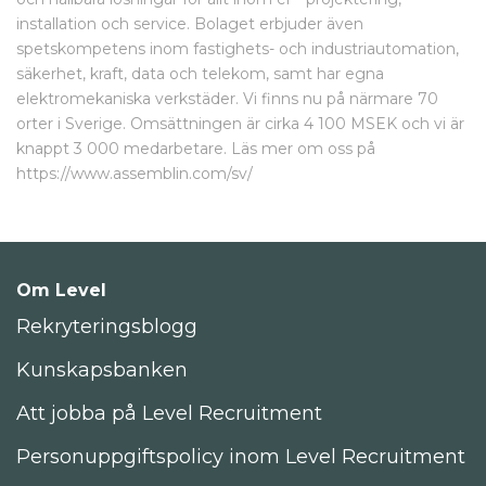
installation och service. Bolaget erbjuder även
spetskompetens inom fastighets- och industriautomation,
säkerhet, kraft, data och telekom, samt har egna
elektromekaniska verkstäder. Vi finns nu på närmare 70
orter i Sverige. Omsättningen är cirka 4 100 MSEK och vi är
knappt 3 000 medarbetare. Läs mer om oss på
https://www.assemblin.com/sv/
Om Level
Rekryteringsblogg
Kunskapsbanken
Att jobba på Level Recruitment
Personuppgiftspolicy inom Level Recruitment