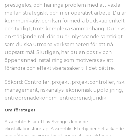
prestigelös, och har inga problem med att växla
mellan strategiskt och mer operativt arbete. Du är
kommunikativ, och kan förmedla budskap enkelt
och tydligt, trots komplexa sammanhang. Du trivs i
en stödjande roll där du är inlyssnande samtidigt
som du ska utmana verksamheten för att nå
uppsatt mål. Slutligen, har du en positiv och
öppensinnad inställning som motiveras av att
förändra och effektivisera saker till det bättre.
Sökord: Controller, projekt, projektcontroller, risk
management, riskanalys, ekonomisk uppföljning,
entreprenadekonomi, entreprenadjuridik
Om företaget
Assemblin El är ett av Sveriges ledande
elinstallationsföretag. Assemblin El erbjuder heltäckande
och hållbara lösningar för allt inom el – projektering,