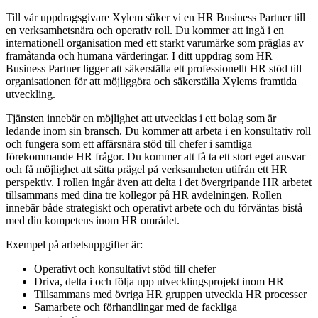
Till vår uppdragsgivare Xylem söker vi en HR Business Partner till
en verksamhetsnära och operativ roll. Du kommer att ingå i en
internationell organisation med ett starkt varumärke som präglas av
framåtanda och humana värderingar. I ditt uppdrag som HR
Business Partner ligger att säkerställa ett professionellt HR stöd till
organisationen för att möjliggöra och säkerställa Xylems framtida
utveckling.
Tjänsten innebär en möjlighet att utvecklas i ett bolag som är
ledande inom sin bransch. Du kommer att arbeta i en konsultativ roll
och fungera som ett affärsnära stöd till chefer i samtliga
förekommande HR frågor. Du kommer att få ta ett stort eget ansvar
och få möjlighet att sätta prägel på verksamheten utifrån ett HR
perspektiv. I rollen ingår även att delta i det övergripande HR arbetet
tillsammans med dina tre kollegor på HR avdelningen. Rollen
innebär både strategiskt och operativt arbete och du förväntas bistå
med din kompetens inom HR området.
Exempel på arbetsuppgifter är:
Operativt och konsultativt stöd till chefer
Driva, delta i och följa upp utvecklingsprojekt inom HR
Tillsammans med övriga HR gruppen utveckla HR processer
Samarbete och förhandlingar med de fackliga