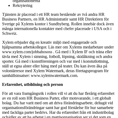
organisationerna
Rekrytering
Tjänsten är placerad i ett HR team bestående av två andra HR
Business Partners, en HR Administratör samt HR Direktören för
Sverige på Xylems kontor i Sundbyberg. Rollen innebär dock även
många internationella kontakter med chefer placerade i USA och i
Schweiz.
Xylem erbjuder dig en kreativ miljö med engagerade och
hjälpsamma arbetskollegor. Läs mer om Xylems medarbetare under
www.xylem.com/jobbahososs . Gå med i Xylem IF och träna eller
tävla med Xylem i simning, fotboll, löpning, skidåkning och andra
sporter. Gå med i konstföreningen och var med i konstutlottning,
ställ ut egna alster eller häng med på teater. Du kan även åka på
volontärresor med Xylem Watermark, deras företagsprogram för
samhällsinsatser: www.xylemwatermark.com.
Erfarenhet, utbildning och person
För att vara framgångsrik i rollen vill vi att du har flerårig erfarenhet
av en roll som HR Business Parter, eller motsvarande, i ett globalt
bolag. Du har varit med om att driva förändringsarbete, deltagit vid
organisationsförändringar samt har god förståelse för hur samarbete
med fackliga parter bedrivs. Har du erfarenhet från ett industribolag
och/eller av att ha arbetat i en matrisorganisation ser vi det som en