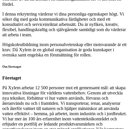
fördel.
I denna rekrytering värderar vi dina personliga egenskaper högt. Vi
söker dig med goda kommunikativa färdigheter och med ett
konsultativt och serviceinriktat arbetssätt. Du är nyfiken, kreativ,
flexibel, handlingskraftig och självgående samtidigt som du värderar
att arbeta i team.
Högskoleutbildning inom personalvetenskap eller motsvarande är ett
krav. Då Xylem är en global organisation är goda kunskaper i
svenska samt engelska en förutsättning för rollen.
Om företaget
Företaget
På Xylem arbetar 12 500 personer mot ett gemensamt mål: att skapa
innovativa lösningar för världens vattenbehov. Genom att utveckla
nya tekniker, förbättrar vi hur vatten används, förvaras och
återanvänds nu och i framtiden. Vi transporterar, renar, analyserar
och återför vattnet till naturen och hjälper människor att använda
vatten effektivt – hemma, på arbetet, inom industrin och i jordbruket.
Vi har mer än 100 års erfarenhet inom vattenteknikområdet och
erbjuder en portfölj av ledande produktvarumärken och