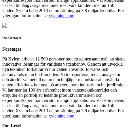
expertkunskaper inom en stor mängd applikationer. Vår kompetens
har lett till långvariga relationer med våra kunder i mer än 150
länder. Xylem hade 2013 en omsättning på 3,8 miljarder dollar. För
ytterligare information se
xyleminc.com
.
Om företaget
Företaget
På Xylem arbetar 12 500 personer mot ett gemensamt mål: att skapa
innovativa lösningar för världens vattenbehov. Genom att utveckla
nya tekniker, förbättrar vi hur vatten används, förvaras och
återanvänds nu och i framtiden. Vi transporterar, renar, analyserar
och återför vattnet till naturen och hjälper människor att använda
vatten effektivt – hemma, på arbetet, inom industrin och i jordbruket.
Vi har mer än 100 års erfarenhet inom vattenteknikområdet och
erbjuder en portfölj av ledande produktvarumärken och
expertkunskaper inom en stor mängd applikationer. Vår kompetens
har lett till långvariga relationer med våra kunder i mer än 150
länder. Xylem hade 2013 en omsättning på 3,8 miljarder dollar. För
ytterligare information se
xyleminc.com
.
Om Level