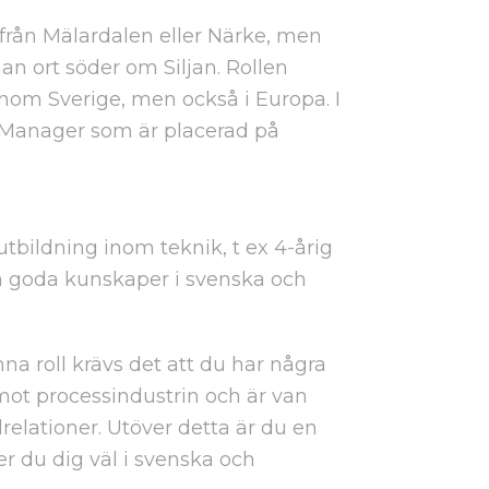
 från Mälardalen eller Närke, men
n ort söder om Siljan. Rollen
inom Sverige, men också i Europa. I
es Manager som är placerad på
bildning inom teknik, t ex 4-årig
h goda kunskaper i svenska och
na roll krävs det att du har några
 mot processindustrin och är van
relationer. Utöver detta är du en
r du dig väl i svenska och