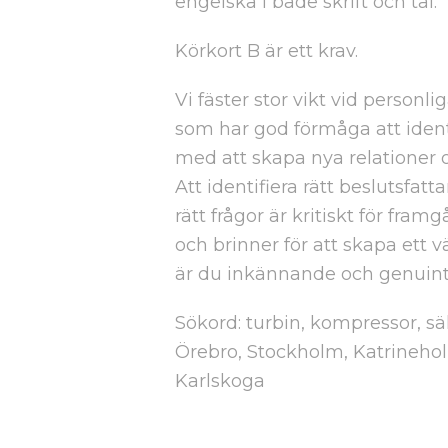
engelska i både skrift och tal.
Körkort B är ett krav.
Vi fäster stor vikt vid personl
som har god förmåga att identi
med att skapa nya relationer o
Att identifiera rätt beslutsfat
rätt frågor är kritiskt för fra
och brinner för att skapa ett 
är du inkännande och genuint
Sökord: turbin, kompressor, säl
Örebro, Stockholm, Katrinehol
Karlskoga