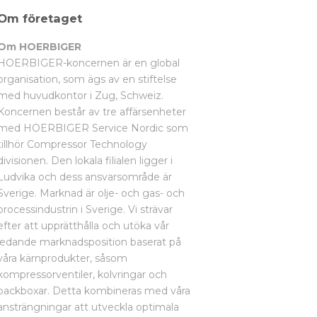
Om företaget
Om HOERBIGER
HOERBIGER-koncernen är en global
organisation, som ägs av en stiftelse
med huvudkontor i Zug, Schweiz.
Koncernen består av tre affärsenheter
med HOERBIGER Service Nordic som
tillhör Compressor Technology
divisionen. Den lokala filialen ligger i
Ludvika och dess ansvarsområde är
Sverige. Marknad är olje- och gas- och
processindustrin i Sverige. Vi strävar
efter att upprätthålla och utöka vår
ledande marknadsposition baserat på
våra kärnprodukter, såsom
kompressorventiler, kolvringar och
packboxar. Detta kombineras med våra
ansträngningar att utveckla optimala