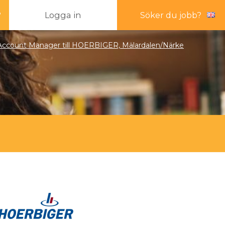
?
Logga in
Söker du jobb?
Account Manager till HOERBIGER, Mälardalen/Närke