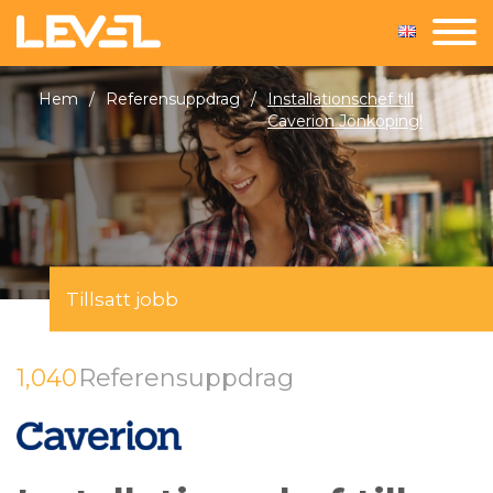
Hem
/
Referensuppdrag
/
Installationschef till
Caverion Jönköping!
Tillsatt jobb
1,040
Referensuppdrag