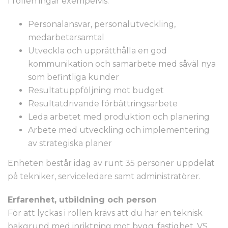
I rollen ingår exempelvis:
Personalansvar, personalutveckling,
medarbetarsamtal
Utveckla och upprätthålla en god
kommunikation och samarbete med såväl nya
som befintliga kunder
Resultatuppföljning mot budget
Resultatdrivande förbättringsarbete
Leda arbetet med produktion och planering
Arbete med utveckling och implementering
av strategiska planer
Enheten består idag av runt 35 personer uppdelat
på tekniker, serviceledare samt administratörer.
Erfarenhet, utbildning och person
För att lyckas i rollen krävs att du har en teknisk
bakgrund med inriktning mot bygg, fastighet, VS,