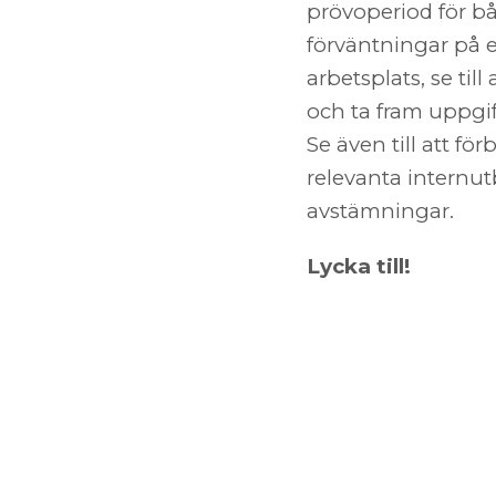
prövoperiod för bå
förväntningar på 
arbetsplats, se til
och ta fram uppgi
Se även till att f
relevanta internu
avstämningar.
Lycka till!