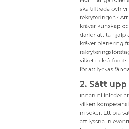
Hur många roller sk
ska tillträda och v
rekryteringen? Att
kräver kunskap o
därför att ta hjäl
kräver planering fr
rekryteringsföretag
vilket också föruts
för att lyckas fån
2. Sätt upp 
Innan ni inleder er
vilken kompetensl
ni söker. Ett bra s
att lyssna in even