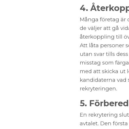
4. Återkop
Många företag är d
de väljer att gå v
återkoppling till 
Att låta personer 
utan svar tills dess
misstag som färgar
med att skicka ut 
kandidaterna vad s
rekryteringen.
5. Förbere
En rekrytering slu
avtalet. Den första 