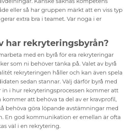
 avdelningar. Kanske saknas kompetens
åde eller så har gruppen märkt att en viss typ
erar extra bra i teamet. Var noga i er
av har rekryteringsbyrån?
amarbeta med en byrå för era rekryteringar
saker som ni behöver tänka på. Valet av byrå
alitét rekryteringen håller och kan även spela
didaten sedan stannar. Välj därför byrå med
 in i hur rekryteringsprocessen kommer att
kommer att behöva ta del av er kravprofil,
å behöva göra löpande avstämningar med
n. En god kommunikation er emellan är ofta
as väl i en rekrytering.