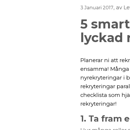
, av L
3 Januari 2017
5 smarta
lyckad 
Planerar ni att rek
ensamma! Många för
nyrekryteringar i b
rekryteringar paral
checklista som hjä
rekryteringar!
1. Ta fram e