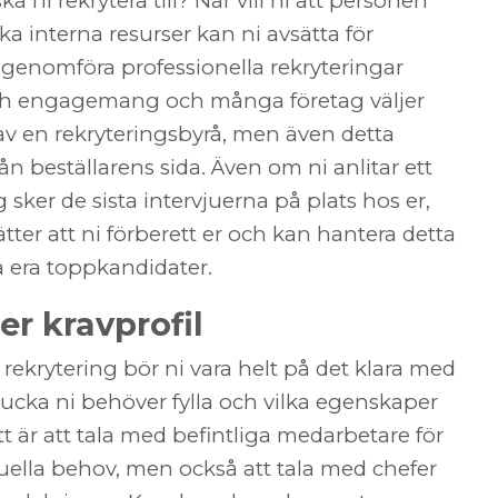
a ni rekrytera till? När vill ni att personen
ilka interna resurser kan ni avsätta för
 genomföra professionella rekryteringar
ch engagemang och många företag väljer
p av en rekryteringsbyrå, men även detta
ån beställarens sida. Även om ni anlitar ett
 sker de sista intervjuerna på plats hos er,
ätter att ni förberett er och kan hantera detta
ga era toppkandidater.
er kravprofil
 rekrytering bör ni vara helt på det klara med
ucka ni behöver fylla och vilka egenskaper
ätt är att tala med befintliga medarbetare för
tuella behov, men också att tala med chefer