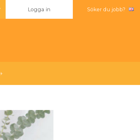
?
Logga in
Söker du jobb?