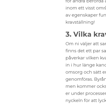
för andra berörda
inom ett visst omr
av egenskaper fung
kravställning!
3. Vilka kr
Om ni väljer att s
finns det ett par 
påverkar vilken kv
in i hur länge kan
omsorg och sätt er
genomföras. Byrån 
men kommer ocks
er under processe
nyckeln för att lyck